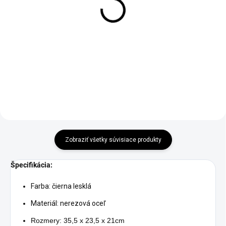
Chlebník Krisberg biely s
Sada dosiek na krájanie
bambusom
4ks Vilde z bambusu
€40,95
€32,90
Do košíka
Do košíka
Zobraziť všetky súvisiace produkty
Špecifikácia:
Farba: čierna lesklá
Materiál: nerezová oceľ
Rozmery: 35,5 x 23,5 x 21cm