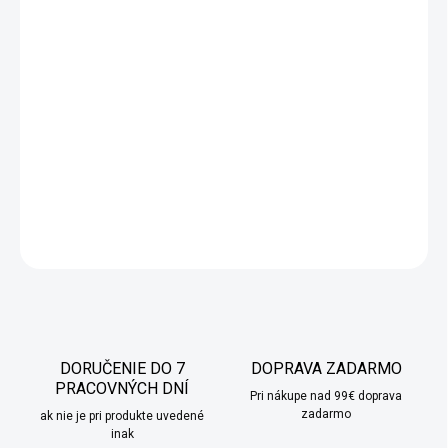
Telo tohto chlebníka je vyrobené z kombinácie kvalitnej
nerezovej ocele s lesklou povrchovou úpravou a bambusového
dreva. Chlebník má na prednej stene veľmi zaujímavú
geometrickú textúru. Je vybavený dvoma krytmi - otvárateľné
spredu, zhora alebo z oboch strán súčasne.
DETAILNÉ INFORMÁCIE
OPÝTAŤ SA
STRÁŽIŤ
DORUČENIE DO 7
DOPRAVA ZADARMO
PRACOVNÝCH DNÍ
Pri nákupe nad 99€ doprava
zadarmo
ak nie je pri produkte uvedené
inak