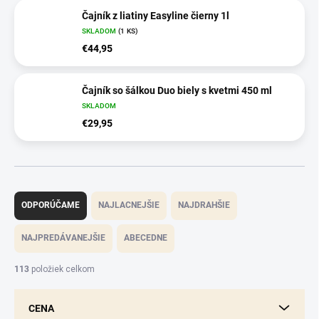
Čajník z liatiny Easyline čierny 1l
SKLADOM
(1 KS)
€44,95
Čajník so šálkou Duo biely s kvetmi 450 ml
SKLADOM
€29,95
R
a
ODPORÚČAME
NAJLACNEJŠIE
NAJDRAHŠIE
d
e
NAJPREDÁVANEJŠIE
ABECEDNE
n
i
113
položiek celkom
e
p
CENA
r