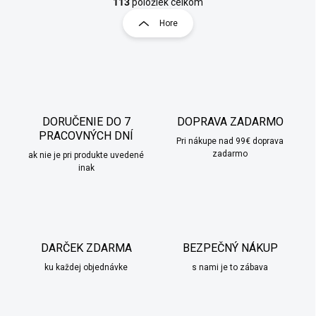
v
t
113
položiek celkom
l
r
Hore
á
á
d
n
a
k
c
o
i
e
v
p
a
r
DORUČENIE DO 7
DOPRAVA ZADARMO
n
v
PRACOVNÝCH DNÍ
i
Pri nákupe nad 99€ doprava
k
zadarmo
ak nie je pri produkte uvedené
e
y
inak
v
ý
p
i
s
u
DARČEK ZDARMA
BEZPEČNÝ NÁKUP
ku každej objednávke
s nami je to zábava