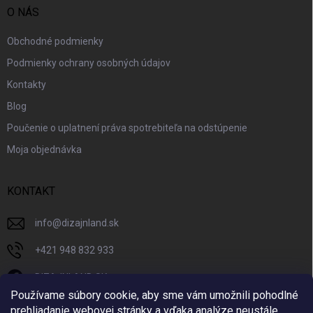
O NÁS
Obchodné podmienky
Podmienky ochrany osobných údajov
Kontakty
Blog
Poučenie o uplatnení práva spotrebiteľa na odstúpenie
Moja objednávka
KONTAKT
info
@
dizajnland.sk
+421 948 832 933
DIZAJNLAND SK
Používame súbory cookie, aby sme vám umožnili pohodlné
dizajnland.sk/
prehliadanie webovej stránky a vďaka analýze neustále