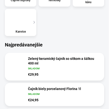
Čajové súpravy
Termosky
kávu
Kanvice
Najpredávanejšie
Zelený keramický čajník so sitkom a šálkou
400 ml
SKLADOM
€29,95
Čajník biely porcelanový Florina 1l
SKLADOM
€24,95