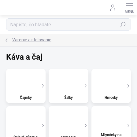
Prejsť
na
obsah
Hľadať
Varenie a stolovanie
Káva a čaj
Čajníky
Šálky
Hrnčeky
Mlynčeky na