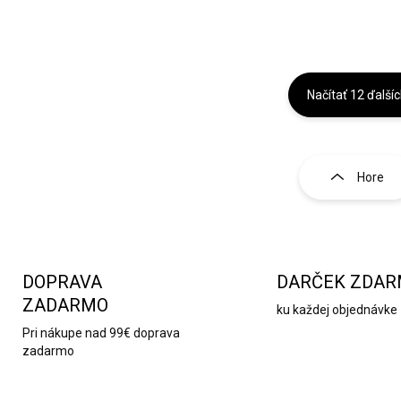
Načítať 12 ďalší
O
v
l
Hore
á
d
a
c
i
e
DOPRAVA
DARČEK ZDA
p
ZADARMO
ku každej objednávke
r
v
Pri nákupe nad 99€ doprava
k
zadarmo
y
v
ý