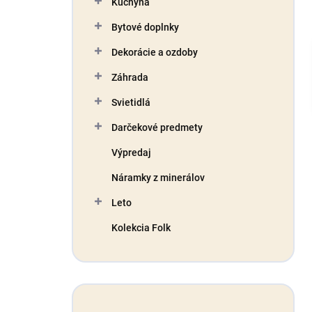
Kuchyňa
e
l
Bytové doplnky
Dekorácie a ozdoby
Záhrada
Svietidlá
Darčekové predmety
Výpredaj
Náramky z minerálov
Leto
Kolekcia Folk