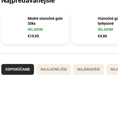
Najpredávanejšie
Modré vianočné gule
Vianočné gu
30ks
tyrkysové
SKLADOM
SKLADOM
€19,95
€4,90
R
a
ODPORÚČAME
NAJLACNEJŠIE
NAJDRAHŠIE
NAJ
d
e
n
i
V
e
ý
9247
p
p
r
i
o
s