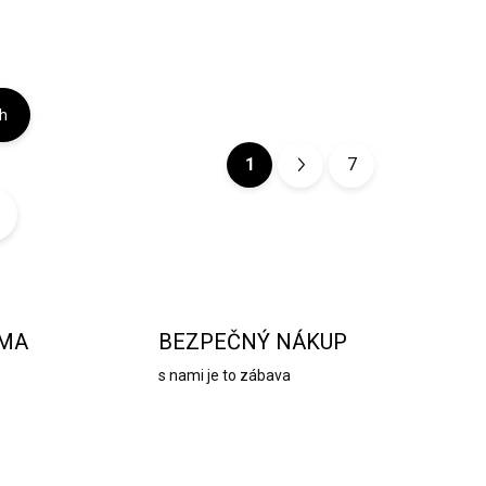
ch
1
7
S
t
r
á
n
k
RMA
BEZPEČNÝ NÁKUP
o
s nami je to zábava
v
a
n
i