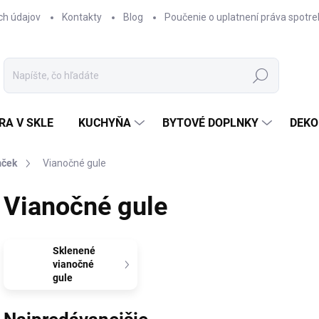
ch údajov
Kontakty
Blog
Poučenie o uplatnení práva spotre
Hľadať
RA V SKLE
KUCHYŇA
BYTOVÉ DOPLNKY
DEKO
mček
Vianočné gule
Vianočné gule
Sklenené
vianočné
gule