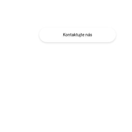
Máte otázku?
Obráťte sa na nás.
Kontaktujte nás