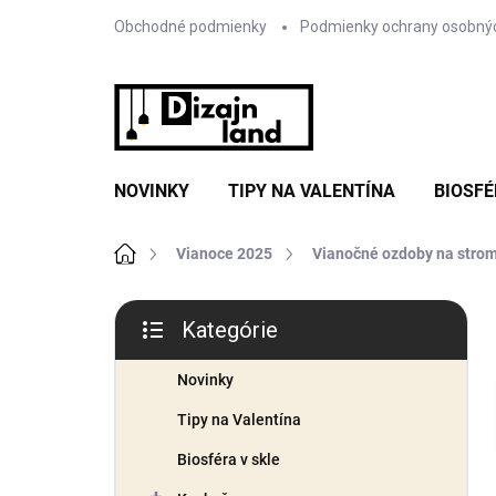
Prejsť
Obchodné podmienky
Podmienky ochrany osobný
na
obsah
NOVINKY
TIPY NA VALENTÍNA
BIOSFÉ
Domov
Vianoce 2025
Vianočné ozdoby na stro
B
Kategórie
o
Preskočiť
č
kategórie
n
Novinky
ý
Tipy na Valentína
p
a
Biosféra v skle
n