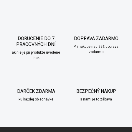
o
i
e
v
p
a
r
n
v
i
k
e
DORUČENIE DO 7
DOPRAVA ZADARMO
y
PRACOVNÝCH DNÍ
v
Pri nákupe nad 99€ doprava
ý
zadarmo
ak nie je pri produkte uvedené
p
inak
i
s
u
DARČEK ZDARMA
BEZPEČNÝ NÁKUP
ku každej objednávke
s nami je to zábava
Z