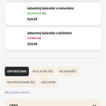
Adventný kalendár s minerálmi
SKLADOM
(1 KS)
€24,95
Adventný kalendár s krištálmi
VYPREDANÉ
€24,95
R
a
ODPORÚČAME
NAJLACNEJŠIE
NAJDRAHŠIE
d
e
NAJPREDÁVANEJŠIE
ABECEDNE
n
i
65
položiek celkom
e
p
CENA