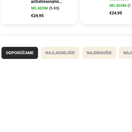
antistresovými
SKLADOM
(1
hračkami
SKLADOM
(5 KS)
€24,95
€24,95
R
a
ODPORÚČAME
NAJLACNEJŠIE
NAJDRAHŠIE
NAJ
d
e
n
i
V
e
ý
9847
p
p
r
i
o
s
d
p
u
r
k
o
t
d