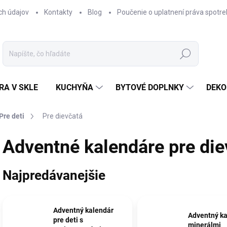
ch údajov
Kontakty
Blog
Poučenie o uplatnení práva spotre
Hľadať
RA V SKLE
KUCHYŇA
BYTOVÉ DOPLNKY
DEKO
Pre deti
Pre dievčatá
Adventné kalendáre pre die
Najpredávanejšie
Adventný kalendár
Adventný ka
pre deti s
minerálmi