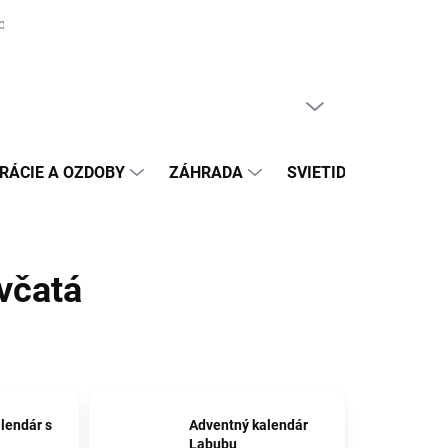
biteľa na odstúpenie
Moja objednávka
PRÁZDNY KOŠÍK
NÁKUPNÝ
KOŠÍK
RÁCIE A OZDOBY
ZÁHRADA
SVIETIDLÁ
DAR
včatá
lendár s
Adventný kalendár
Labubu