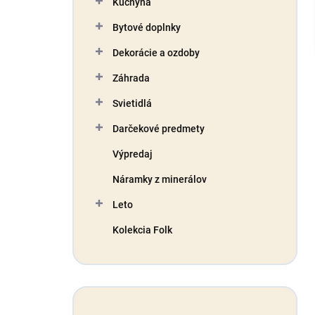
Kuchyňa
e
l
Bytové doplnky
Dekorácie a ozdoby
Záhrada
Svietidlá
Darčekové predmety
Výpredaj
Náramky z minerálov
Leto
Kolekcia Folk