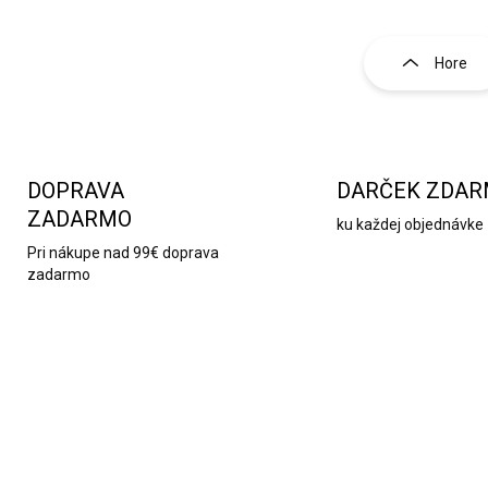
O
v
l
Hore
á
d
a
c
i
e
DOPRAVA
DARČEK ZDA
p
ZADARMO
ku každej objednávke
r
v
Pri nákupe nad 99€ doprava
k
zadarmo
y
v
ý
p
i
s
u