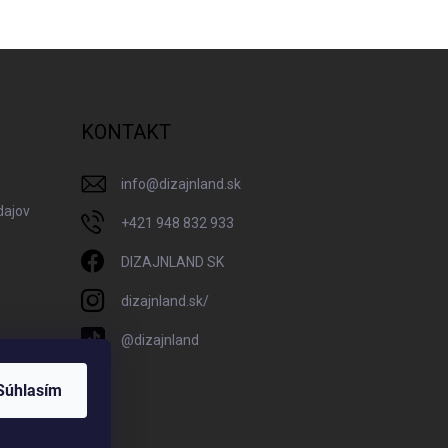
KONTAKT
info
@
dizajnland.sk
dajov
+421 948 832 933
DIZAJNLAND SK
dizajnland.sk/
@dizajnland
Súhlasím