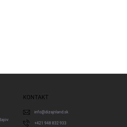
a
n
i
e
KONTAKT
info
@
dizajnland.sk
dajov
+421 948 832 933