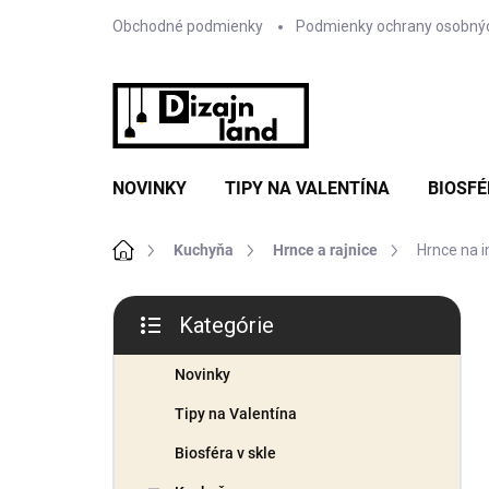
Prejsť
Obchodné podmienky
Podmienky ochrany osobný
na
obsah
NOVINKY
TIPY NA VALENTÍNA
BIOSFÉ
Domov
Kuchyňa
Hrnce a rajnice
Hrnce na i
B
Kategórie
o
Preskočiť
č
kategórie
n
Novinky
ý
Tipy na Valentína
p
a
Biosféra v skle
n