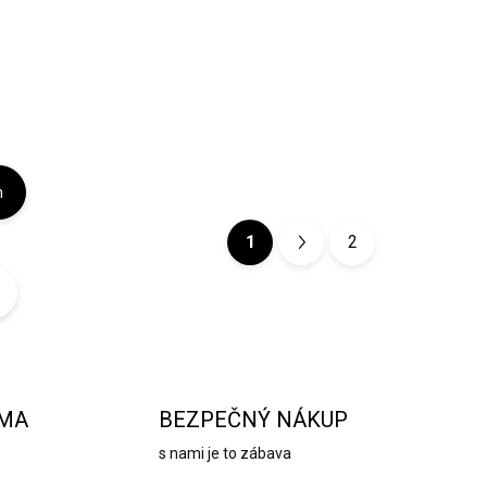
Detail
h
1
2
S
t
r
á
n
k
RMA
BEZPEČNÝ NÁKUP
o
s nami je to zábava
v