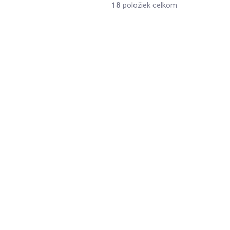
18
položiek celkom
2620
2619
KLADOM
SKLADOM
edá
Parný hrniec Florina
2,4l
€32,90
/ ks
Do košíka