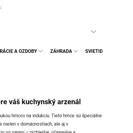
biteľa na odstúpenie
Moja objednávka
PRÁZDNY KOŠÍK
NÁKUPNÝ
KOŠÍK
RÁCIE A OZDOBY
ZÁHRADA
SVIETIDLÁ
DAR
pre váš kuchynský arzenál
kou hrncov na indukciu. Tieto hrnce sú špeciálne
 nielen v domácnostiach, ale aj v
 vo varení – rýchlejšie, účinnejšie a