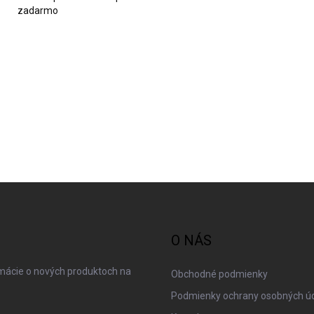
k
zadarmo
y
v
ý
p
i
s
u
O NÁS
rmácie o nových produktoch na
Obchodné podmienky
Podmienky ochrany osobných ú