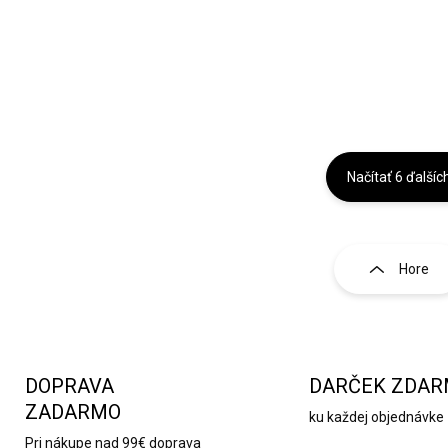
Detail
Do košíka
Načítať 6 ďalšíc
O
v
l
Hore
á
d
a
c
i
e
DOPRAVA
DARČEK ZDA
p
ZADARMO
ku každej objednávke
r
v
Pri nákupe nad 99€ doprava