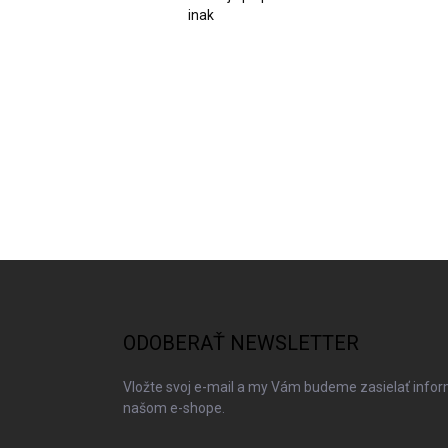
inak
Z
á
p
ä
ODOBERAŤ NEWSLETTER
t
i
Vložte svoj e-mail a my Vám budeme zasielať info
e
našom e-shope.