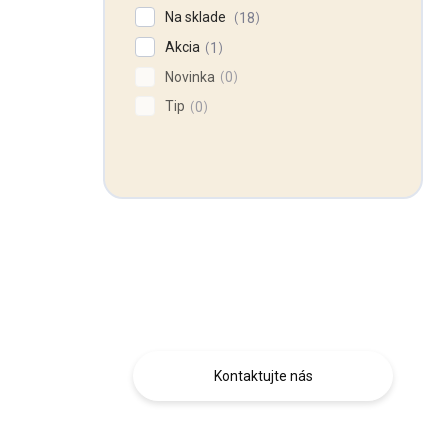
Na sklade
18
Akcia
1
Novinka
0
Tip
0
Máte otázku?
Obráťte sa na nás.
Kontaktujte nás