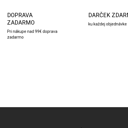
e
p
r
DOPRAVA
DARČEK ZDA
v
ZADARMO
k
ku každej objednávke
y
Pri nákupe nad 99€ doprava
v
zadarmo
ý
p
i
s
u