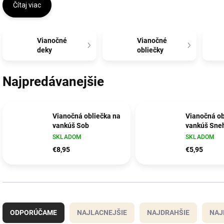
Čítaj viac
Vianočné
Vianočné
deky
obliečky
Najpredávanejšie
Vianočná obliečka na
Vianočná ob
vankúš Sob
vankúš Sneh
SKLADOM
SKLADOM
€8,95
€5,95
R
a
ODPORÚČAME
NAJLACNEJŠIE
NAJDRAHŠIE
NAJ
d