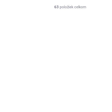
63
položiek celkom
862/140
9856
REDANÉ
SKLADOM
é
Vianočná deka so
é
vzorom 160x200
JINA
€22,95
/ ks
Do košíka
etail