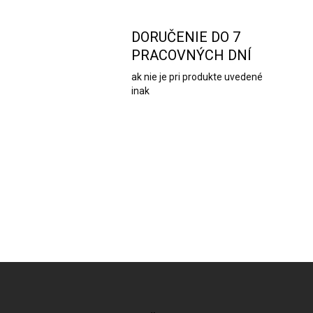
DORUČENIE DO 7
PRACOVNÝCH DNÍ
ak nie je pri produkte uvedené
inak
Z
á
p