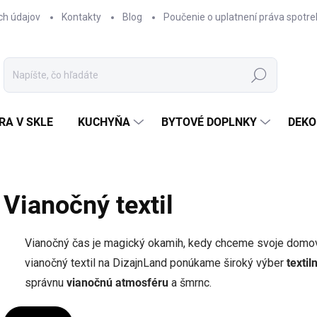
ch údajov
Kontakty
Blog
Poučenie o uplatnení práva spotre
Hľadať
RA V SKLE
KUCHYŇA
BYTOVÉ DOPLNKY
DEKO
Vianočný textil
Vianočný čas je magický okamih, kedy chceme svoje domovy
vianočný textil na DizajnLand ponúkame široký výber
texti
správnu
vianočnú atmosféru
a šmrnc.