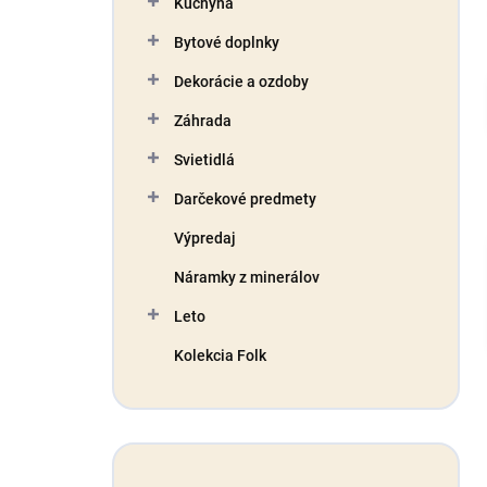
Kuchyňa
e
l
Bytové doplnky
Dekorácie a ozdoby
Záhrada
Svietidlá
Darčekové predmety
Výpredaj
Náramky z minerálov
Leto
Kolekcia Folk