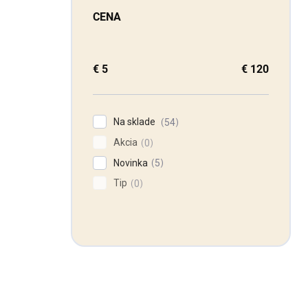
CENA
€
5
€
120
Na sklade
54
Akcia
0
Novinka
5
Tip
0
Máte otázku?