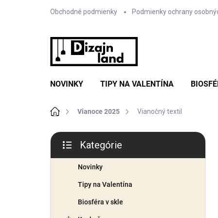
Prejsť
Obchodné podmienky
Podmienky ochrany osobný
na
obsah
NOVINKY
TIPY NA VALENTÍNA
BIOSFÉ
Domov
Vianoce 2025
Vianočný textil
B
Kategórie
o
Preskočiť
č
kategórie
n
Novinky
ý
Tipy na Valentína
p
a
Biosféra v skle
n