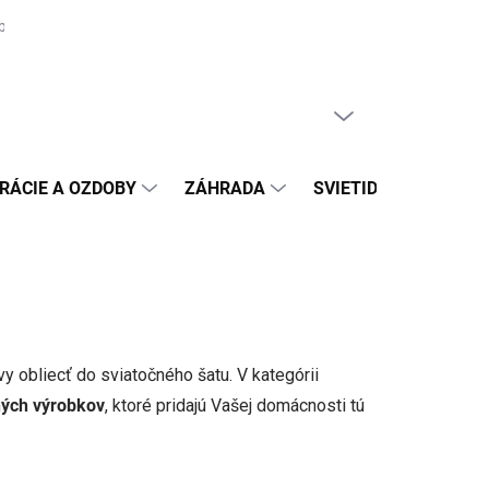
biteľa na odstúpenie
Moja objednávka
PRÁZDNY KOŠÍK
NÁKUPNÝ
KOŠÍK
RÁCIE A OZDOBY
ZÁHRADA
SVIETIDLÁ
DAR
 obliecť do sviatočného šatu. V kategórii
lných výrobkov
, ktoré pridajú Vašej domácnosti tú