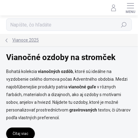
Prejsť
na
obsah
Hľadať
Vianoce 2025
Vianočné ozdoby na stromček
Bohatá kolekcia
vianočných ozdôb
, ktoré sú ideálne na
vyzdobenie celého domova počas Adventného obdobia. Medzi
najobľúbenejšie produkty patria
vianočné guľe
v rôznych
farbách, materialoch a dizajnoch, ako aj ozdoby s motívami
sobov, anjelov a hviezd. Nájdete tu ozdoby, ktoré je možné
personalizovať prostredníctvom
gravírovaných
textov, či útvarov
podľa vlastných preferencií.
Čítaj viac