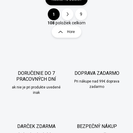
1
9
O
S
v
t
108
položiek celkom
l
r
Hore
á
á
d
n
a
k
c
o
i
e
v
p
a
r
DORUČENIE DO 7
DOPRAVA ZADARMO
n
v
PRACOVNÝCH DNÍ
i
Pri nákupe nad 99€ doprava
k
zadarmo
ak nie je pri produkte uvedené
e
y
inak
v
ý
p
i
s
u
DARČEK ZDARMA
BEZPEČNÝ NÁKUP