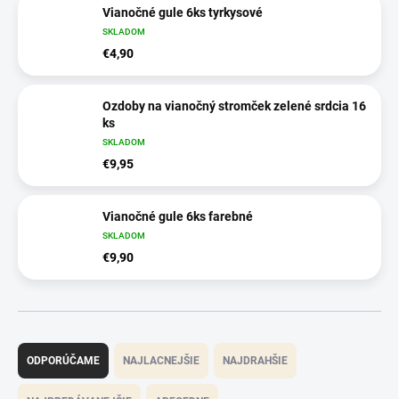
Vianočné gule 6ks tyrkysové
SKLADOM
€4,90
Ozdoby na vianočný stromček zelené srdcia 16
ks
SKLADOM
€9,95
Vianočné gule 6ks farebné
SKLADOM
€9,90
R
a
ODPORÚČAME
NAJLACNEJŠIE
NAJDRAHŠIE
d
e