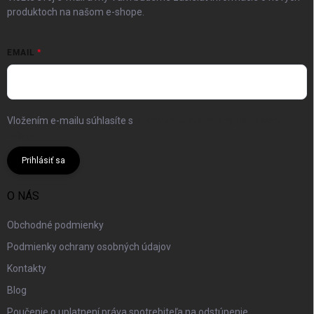
produktoch na našom e-shope.
EMAIL
Vložením e-mailu súhlasíte s
podmienkami ochrany osobných
údajov
Prihlásiť sa
O NÁS
Obchodné podmienky
Podmienky ochrany osobných údajov
Kontakty
Blog
Poučenie o uplatnení práva spotrebiteľa na odstúpenie