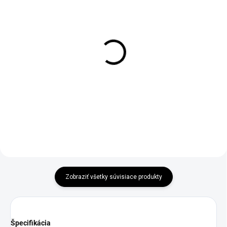
SKLADOM
SKLADOM
Hrniec Emalia biely s
Hrniec Berretti GRANITE
kohútom
čierny
€23,95
€49,90
od
od
Detail
Detail
Zobraziť všetky súvisiace produkty
Špecifikácia