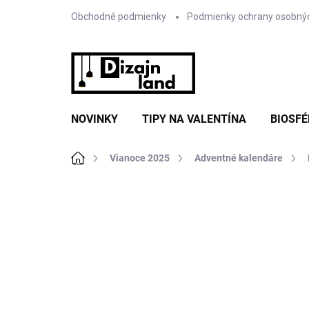
Prejsť
Obchodné podmienky
Podmienky ochrany osobný
na
obsah
NOVINKY
TIPY NA VALENTÍNA
BIOSFÉ
Domov
Vianoce 2025
Adventné kalendáre
Neohodnotené
Podrobnosti hodnote
NOVINKA