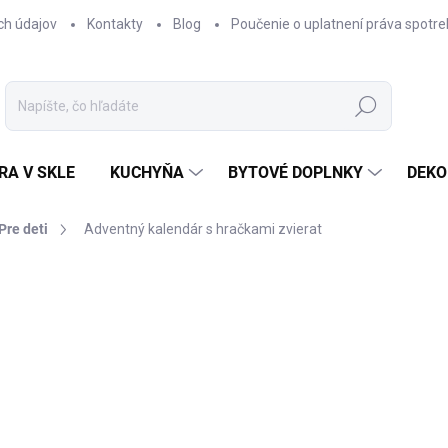
ch údajov
Kontakty
Blog
Poučenie o uplatnení práva spotre
Hľadať
RA V SKLE
KUCHYŇA
BYTOVÉ DOPLNKY
DEKO
Pre deti
Adventný kalendár s hračkami zvierat
nia
€79,95
€34,95
Jednotková
SKLADOM
cena: