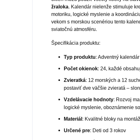
žraloka
. Kalendár nielenže stimuluje kre
motoriku, logické myslenie a koordináci
vekom s morskou scenériou tento kalend
sviatočnú atmosféru.
Špecifikácia produktu:
Typ produktu
: Adventný kalendár
Počet okienok
: 24, každé obsahu
Zvieratká
: 12 morských a 12 such
postaviť dve väčšie zvieratá – slo
Vzdelávacie hodnoty
: Rozvoj man
logické myslenie, oboznámenie so
Materiál
: Kvalitné bloky na montá
Určené pre
: Deti od 3 rokov