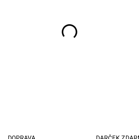
−
+
Adventný kalendár s hračka
počas
čakania na Vianoce
. 
samy poskladajú, od domácic
tučniaky
. Tento kreatívny ka
zvierat.
DETAILNÉ INFORMÁCIE
DOPRAVA
DARČEK ZDA