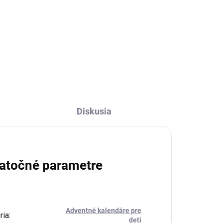
€49,95
Detail
Diskusia
atočné parametre
Adventné kalendáre pre
ria
:
deti