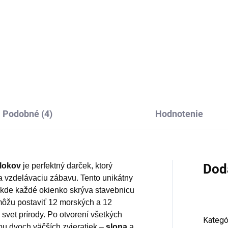
4,95
€19,95
Do košíka
Do košíka
Podobné (4)
Hodnotenie
blokov
je perfektný darček, ktorý
Dod
a vzdelávaciu zábavu. Tento unikátny
 kde každé okienko skrýva stavebnicu
 môžu postaviť 12 morských a 12
vet prírody. Po otvorení všetkých
Kategó
bu dvoch väčších zvieratiek –
slona
a