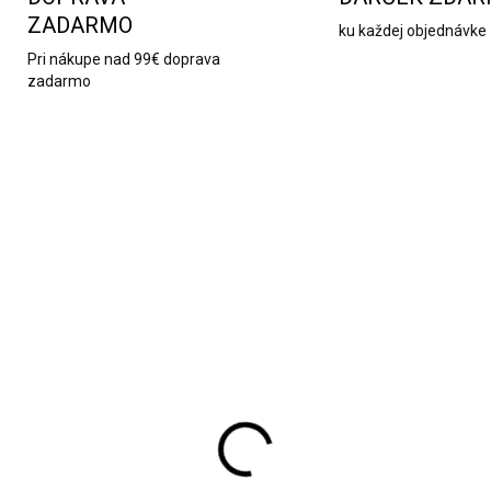
ZADARMO
ku každej objednávke
Pri nákupe nad 99€ doprava
zadarmo
9412
SKLADOM
SKL
ventný kalendár paw
Adventný kalendár s
rol
vianočnými šperkami