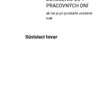
PRACOVNÝCH DNÍ
ak nie je pri produkte uvedené
inak
Súvisiaci tovar
1288
VYPREDANÉ
Adventný kalendár so
Ad
sviečkami V
pat