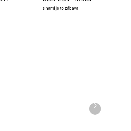
s nami je to zábava
1320
1493
Ďalší
produkt
ADOM
VYPREDANÉ
Adventný kalendár s
vegánskou kozmetikou II