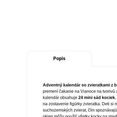
€79,95
€8
Detail
Popis
Adventný kalendár so zvieratkami z 
premení čakanie na Vianoce na tvorivú 
kalendár obsahuje
24 mini sád kociek
,
na zostavenie figúrky zvieratka. Deti si
suchozemských zvierat, čím spoznávajú s
okien môžu použiť všetky kocky na stav