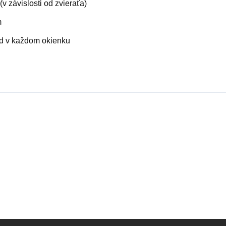
v závislosti od zvieraťa)
m
d v každom okienku