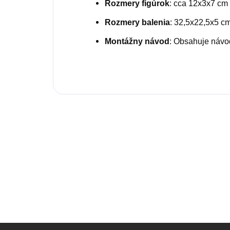
Rozmery figúrok
: cca 12x3x7 cm (
Rozmery balenia
: 32,5x22,5x5 c
Montážny návod
: Obsahuje návo
Z