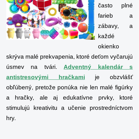
často plné
farieb a
zábavy, a
každé
okienko
skrýva malé prekvapenia, ktoré deťom vyčarujú
úsmev na tvári.
Adventný kalendár s
antistresovými hračkami
je obzvlášť
obľúbený, pretože ponúka nie len malé figúrky
a hračky, ale aj edukatívne prvky, ktoré
stimulujú kreativitu a učenie prostredníctvom
hry.