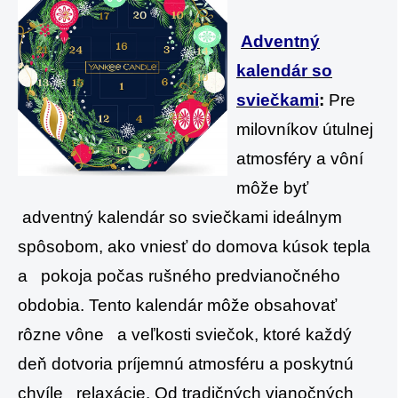
Adventný
kalendár so
sviečkami
:
Pre
milovníkov útulnej
atmosféry a vôní
môže byť
adventný kalendár so sviečkami ideálnym
spôsobom, ako vniesť do domova kúsok tepla
a pokoja počas rušného predvianočného
obdobia. Tento kalendár môže obsahovať
rôzne vône a veľkosti sviečok, ktoré každý
deň dotvoria príjemnú atmosféru a poskytnú
chvíle relaxácie. Od tradičných vianočných