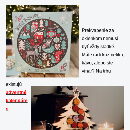
Prekvapenie za
okienkom nemusí
byť vždy sladké.
Máte radi kozmetiku,
kávu, alebo ste
vinár? Na trhu
existujú
adventné
kalendáre
s