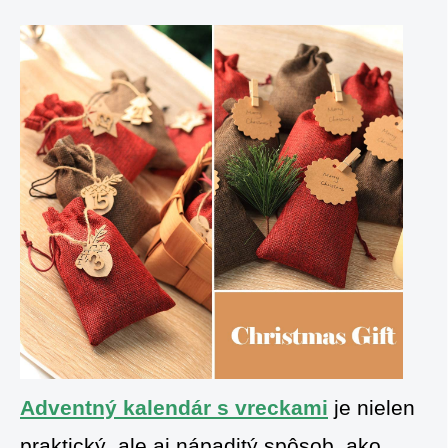
Adventný kalendár s vreckami
je nielen
praktický, ale aj nápaditý spôsob, ako