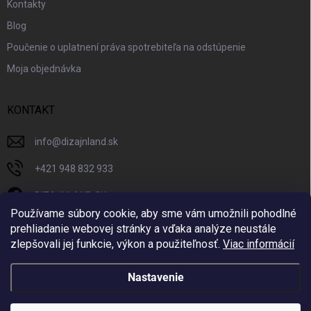
Kontakty
Blog
Poučenie o uplatnení práva spotrebiteľa na odstúpenie
Moja objednávka
KONTAKT
info
@
dizajnland.sk
+421 948 832 933
DIZAJNLAND SK
Používame súbory cookie, aby sme vám umožnili pohodlné
dizajnland.sk/
prehliadanie webovej stránky a vďaka analýze neustále
zlepšovali jej funkcie, výkon a použiteľnosť.
Viac informácií
@dizajnland
Nastavenie