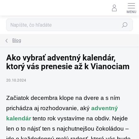
Prejsť
na
obsah
Hľadať
Blog
Ako vybrať adventný kalendár,
ktorý vás prenesie až k Vianociam
20.10.2024
Začiatok decembra klope na dvere a s ním
prichádza aj rozhodovanie, aký
adventný
kalendár
tento rok vystavíme na obdiv. Nejde
len o to nájsť ten s najchutnejšou čokoládou –
ide o každodennú malú radosť, ktorá vás bude