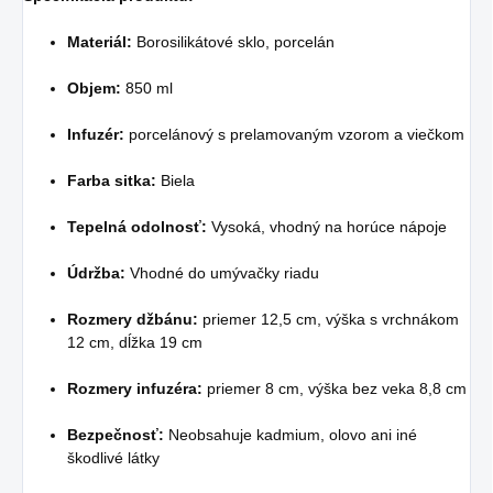
Materiál:
Borosilikátové sklo, porcelán
Objem:
850 ml
Infuzér:
porcelánový s prelamovaným vzorom a viečkom
Farba sitka:
Biela
Tepelná odolnosť:
Vysoká, vhodný na horúce nápoje
Údržba:
Vhodné do umývačky riadu
Rozmery džbánu:
priemer 12,5 cm, výška s vrchnákom
12 cm, dĺžka 19 cm
Rozmery infuzéra:
priemer 8 cm, výška bez veka 8,8 cm
Bezpečnosť:
Neobsahuje kadmium, olovo ani iné
škodlivé látky