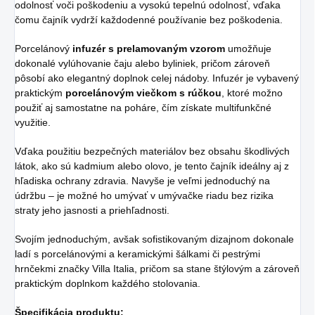
odolnosť voči poškodeniu a vysokú tepelnú odolnosť, vďaka
čomu čajník vydrží každodenné používanie bez poškodenia.
Porcelánový
infuzér s prelamovaným vzorom
umožňuje
dokonalé vylúhovanie čaju alebo byliniek, pričom zároveň
pôsobí ako elegantný doplnok celej nádoby. Infuzér je vybavený
praktickým
porcelánovým viečkom s rúčkou
, ktoré možno
použiť aj samostatne na poháre, čím získate multifunkčné
využitie.
Vďaka použitiu bezpečných materiálov bez obsahu škodlivých
látok, ako sú kadmium alebo olovo, je tento čajník ideálny aj z
hľadiska ochrany zdravia. Navyše je veľmi jednoduchý na
údržbu – je možné ho umývať v umývačke riadu bez rizika
straty jeho jasnosti a priehľadnosti.
Svojím jednoduchým, avšak sofistikovaným dizajnom dokonale
ladí s porcelánovými a keramickými šálkami či pestrými
hrnčekmi značky Villa Italia, pričom sa stane štýlovým a zároveň
praktickým doplnkom každého stolovania.
Špecifikácia produktu: