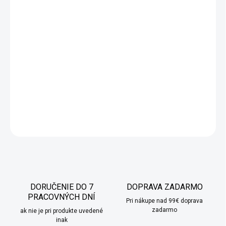
Elegantný
sklenený čajník so sitkom
VILLA ITALIA vás zaujme
svojím ľahkým a prepracovaným dizajnom. Vyrobený z vysoko
kvalitného
borosilikátového skla
, ponúka výnimočnú odolnosť a
dokonalú priehľadnosť. Jemné porcelánové sitko s
prelamovaným vzorom dodá vášmu čajovému rituálu nádych
luxusu. Ideálny na servírovanie čaju alebo byliniek, ktoré očaria
každého hosťa.
DETAILNÉ INFORMÁCIE
OPÝTAŤ SA
STRÁŽIŤ
DORUČENIE DO 7
DOPRAVA ZADARMO
PRACOVNÝCH DNÍ
Pri nákupe nad 99€ doprava
zadarmo
ak nie je pri produkte uvedené
inak