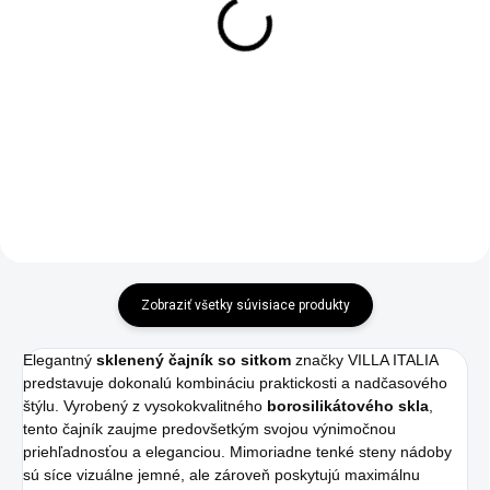
Šálka Ambition ROYAL
Šálka Villa Italia LEDA
čierno zlatá 220ml
IVORY bielo zlatá 180ml
€19,90
€32,95
Do košíka
Do košíka
Zobraziť všetky súvisiace produkty
Elegantný
sklenený čajník so sitkom
značky VILLA ITALIA
predstavuje dokonalú kombináciu praktickosti a nadčasového
štýlu. Vyrobený z vysokokvalitného
borosilikátového skla
,
tento čajník zaujme predovšetkým svojou výnimočnou
priehľadnosťou a eleganciou. Mimoriadne tenké steny nádoby
sú síce vizuálne jemné, ale zároveň poskytujú maximálnu