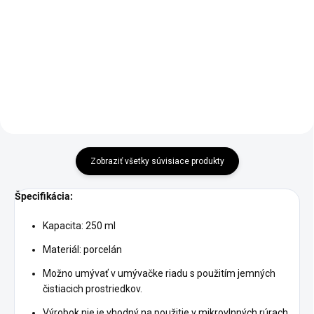
€15,90
€32,95
Do košíka
Do košíka
Zobraziť všetky súvisiace produkty
Špecifikácia:
Kapacita: 250 ml
Materiál: porcelán
Možno umývať v umývačke riadu s použitím jemných
čistiacich prostriedkov.
Výrobok nie je vhodný na použitie v mikrovlnných rúrach.