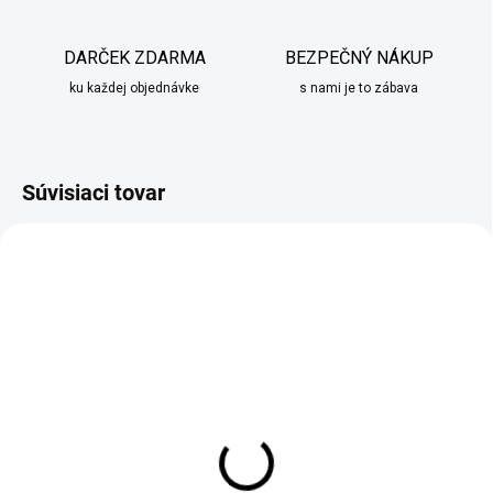
DARČEK ZDARMA
BEZPEČNÝ NÁKUP
ku každej objednávke
s nami je to zábava
Súvisiaci tovar
SKLADOM
SKLADOM
Šálka Affek Design biela
Šálka Villa Italia LEDA
250ml
IVORY bielo zlatá 180ml