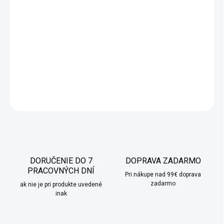
Kolekcia Rococo je veľmi charakteristická línia porcelánu, ktorá
sa vyznačuje hladkými líniami a ornamentálnymi dekoráciami s
asymetrickým tvarom, pripomínajúcim mušle. Rococo je klasický
porcelánový vzor, ​​ktorý však zdobí nielen tradičné, ale aj
moderné stoly. Kolekcia pôsobí veľmi dôstojne. Každý prvok bol
precízne prepracovaný
.
DETAILNÉ INFORMÁCIE
OPÝTAŤ SA
STRÁŽIŤ
DORUČENIE DO 7
DOPRAVA ZADARMO
PRACOVNÝCH DNÍ
Pri nákupe nad 99€ doprava
zadarmo
ak nie je pri produkte uvedené
inak