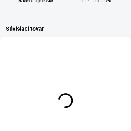
ku každej objednávke
s nami je to zábava
Súvisiaci tovar
SKLADOM
MOMENTÁLNE NEDOSTUPNÉ
Šálka Florina TIFFANY
Čajová súprava pre 6
bielo strieborná 260ml
osôb Florina CLASSIC
bielo zlatá 240ml
€10,95
€69,95
Do košíka
Detail