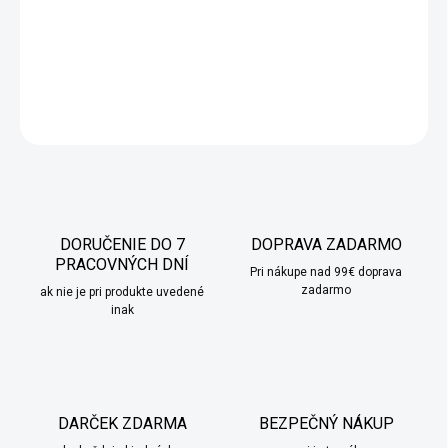
Kávová súprava na espresso pre hostí od značky Orion.
DETAILNÉ INFORMÁCIE
OPÝTAŤ SA
STRÁŽIŤ
DORUČENIE DO 7
DOPRAVA ZADARMO
PRACOVNÝCH DNÍ
Pri nákupe nad 99€ doprava
zadarmo
ak nie je pri produkte uvedené
inak
DARČEK ZDARMA
BEZPEČNÝ NÁKUP