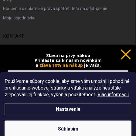
Poučenie o uplatnení práva spotrebiteľa na odstúpenie
Moja objednávka
KONTAKT
info
@
dizajnland.sk
Zľava na prvý nákup
Prihláste sa k našim novinkám
+421 948 832 933
a
zľava 10% na nákup
je Vaša.
DIZAJNLAND SK
Používame súbory cookie, aby sme vám umožnili pohodlné
dizajnland.sk/
prehliadanie webovej stránky a vďaka analýze neustále
Chcem novinky a zľavu
zlepšovali jej funkcie, výkon a použiteľnosť.
Viac informácií
@dizajnland
Ochrana osobných údajov
Nastavenie
Copyright 2026
Dizajnland.sk
. Všetky práva vyhradené.
Súhlasím
Vytvoril Shoptet