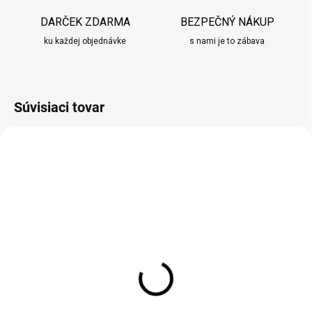
DARČEK ZDARMA
BEZPEČNÝ NÁKUP
ku každej objednávke
s nami je to zábava
Súvisiaci tovar
SKLADOM
SKLADOM
Sada nožov v stojane
Zdobička a dekorovačka
5ks Berlinger Haus
KingHoff 16 dielna
zelená
€18,90