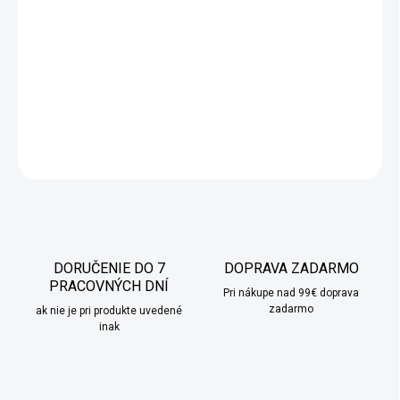
−
+
Pridať do košíka
Praktická koľajnička na kuchynské náradie a koreničky.
DETAILNÉ INFORMÁCIE
OPÝTAŤ SA
STRÁŽIŤ
DORUČENIE DO 7
DOPRAVA ZADARMO
PRACOVNÝCH DNÍ
Pri nákupe nad 99€ doprava
zadarmo
ak nie je pri produkte uvedené
inak