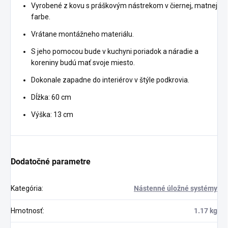
Vyrobené z kovu s práškovým nástrekom v čiernej, matnej
farbe.
Vrátane montážneho materiálu.
S jeho pomocou bude v kuchyni poriadok a náradie a
koreniny budú mať svoje miesto.
Dokonale zapadne do interiérov v štýle podkrovia.
Dĺžka: 60 cm
Výška: 13 cm
Dodatočné parametre
Kategória
:
Nástenné úložné systémy
Hmotnosť
:
1.17 kg