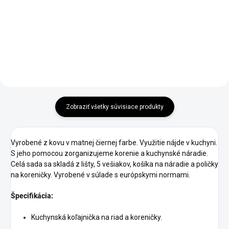
€102,90
Do košíka
Do košíka
Zobraziť všetky súvisiace produkty
Vyrobené z kovu v matnej čiernej farbe. Využitie nájde v kuchyni.
S jeho pomocou zorganizujeme korenie a kuchynské náradie.
Celá sada sa skladá z lišty, 5 vešiakov, košíka na náradie a poličky
na koreničky. Vyrobené v súlade s európskymi normami.
Špecifikácia:
Kuchynská koľajnička na riad a koreničky.