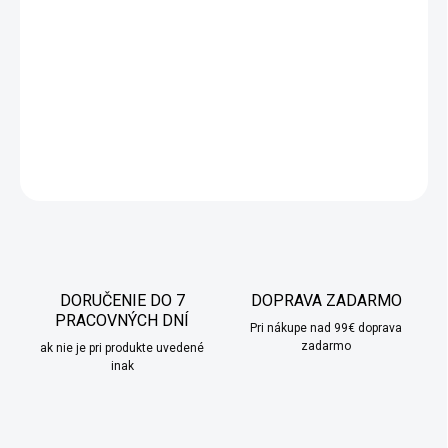
Obraz s digitálnou potlačou je jedným z najpopulárnejších
trendov v modernej výzdobe interiérov a je alternatívou ku
klasickým obrazom.
Kvalitné materiály použité pri výrobe a
použitie veľkoformátových tlačiarní umožňujú dokonale
reprodukovať aj tie najmenšie detaily.
DETAILNÉ INFORMÁCIE
OPÝTAŤ SA
STRÁŽIŤ
DORUČENIE DO 7
DOPRAVA ZADARMO
PRACOVNÝCH DNÍ
Pri nákupe nad 99€ doprava
zadarmo
ak nie je pri produkte uvedené
inak