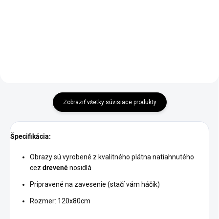
€64,90
od
Detail
Detail
Zobraziť všetky súvisiace produkty
Špecifikácia:
Obrazy sú vyrobené z kvalitného plátna natiahnutého
cez
drevené
nosidlá
Pripravené na zavesenie (stačí vám háčik)
Rozmer: 120x80cm