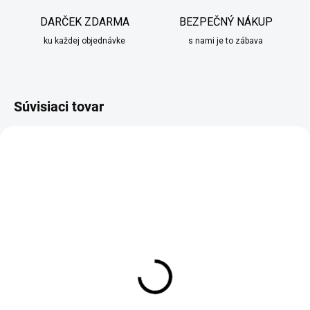
DARČEK ZDARMA
BEZPEČNÝ NÁKUP
ku každej objednávke
s nami je to zábava
Súvisiaci tovar
TIP
DO 10 PRACOVNÝCH DNÍ
SKLADOM
Obraz na plátne Big Ben
Obraz na plátne 3ks
London
Abstraktné stromy a
vesmír
€39,90
od