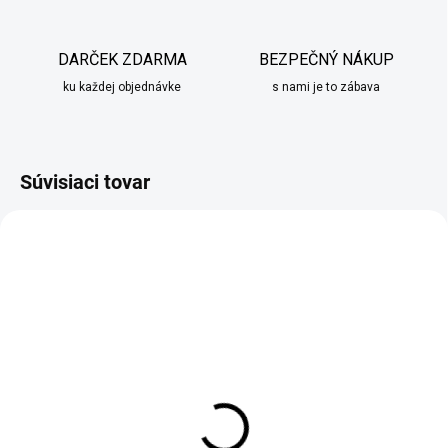
DARČEK ZDARMA
BEZPEČNÝ NÁKUP
ku každej objednávke
s nami je to zábava
Súvisiaci tovar
TIP
SKLADOM
SKLADOM
Obraz na plátne Zlaté
Obraz na plátne 3ks
ženské pery
Abstraktné stromy II