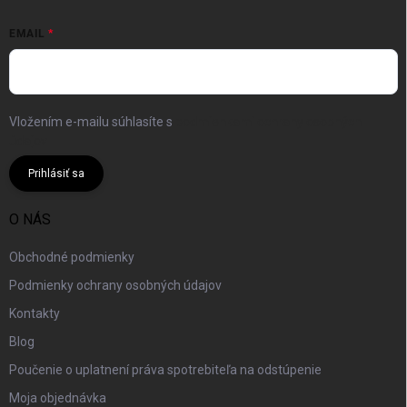
EMAIL
Vložením e-mailu súhlasíte s
podmienkami ochrany osobných
údajov
Prihlásiť sa
O NÁS
Obchodné podmienky
Podmienky ochrany osobných údajov
Kontakty
Blog
Poučenie o uplatnení práva spotrebiteľa na odstúpenie
Moja objednávka