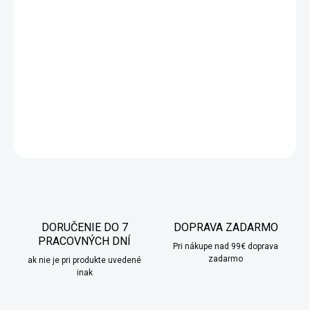
Obraz s digitálnou potlačou je jedným z najpopulárnejších
trendov v modernej výzdobe interiérov a je alternatívou ku
klasickým obrazom.
Kvalitné materiály použité pri výrobe a
použitie veľkoformátových tlačiarní umožňujú dokonale
reprodukovať aj tie najmenšie detaily.
DETAILNÉ INFORMÁCIE
OPÝTAŤ SA
STRÁŽIŤ
DORUČENIE DO 7
DOPRAVA ZADARMO
PRACOVNÝCH DNÍ
Pri nákupe nad 99€ doprava
zadarmo
ak nie je pri produkte uvedené
inak