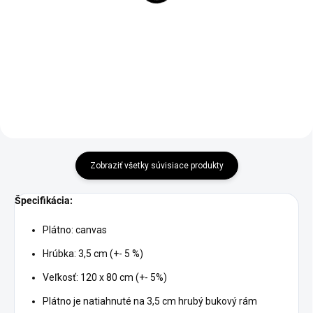
€16,90
€64,90
od
od
Detail
Detail
Zobraziť všetky súvisiace produkty
Špecifikácia:
Plátno: canvas
Hrúbka: 3,5 cm (+- 5 %)
Veľkosť: 120 x 80 cm (+- 5%)
Plátno je natiahnuté na 3,5 cm hrubý bukový rám