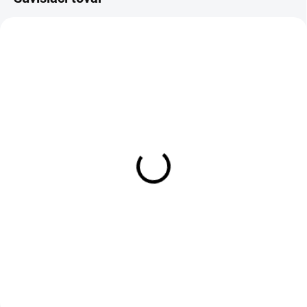
AKCIA
SKLADOM
SKLADOM
Čajová súprava pre 2
Hrnček Folk kašubský
osoby Duo modrá s
tmavý 390ml
kvetmi 280ml
€16,90
€37,90
Do košíka
Do košíka