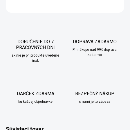
OPÝTAŤ SA
STRÁŽIŤ
DORUČENIE DO 7
DOPRAVA ZADARMO
PRACOVNÝCH DNÍ
Pri nákupe nad 99€ doprava
zadarmo
ak nie je pri produkte uvedené
inak
DARČEK ZDARMA
BEZPEČNÝ NÁKUP
ku každej objednávke
s nami je to zábava
Súvisiaci tovar