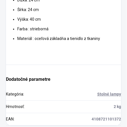
Dĺžka: 24 cm
Šírka: 24 cm
Výška: 40 cm
Farba : strieborná
Materiál : oceľová základňa a tienidlo z tkaniny
Dodatočné parametre
Kategória
:
Stolné lampy
Hmotnosť
:
2 kg
EAN
:
4108721101372