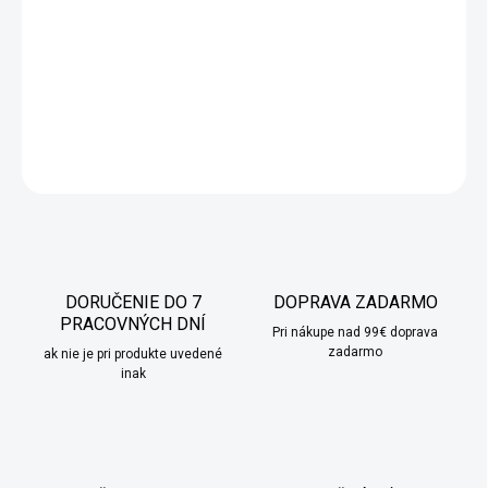
Strieborná nočná lampa s látkovým tienidlom striebornej farby
zapadne do každého klasického či moderného interiéru.
DETAILNÉ INFORMÁCIE
OPÝTAŤ SA
STRÁŽIŤ
DORUČENIE DO 7
DOPRAVA ZADARMO
PRACOVNÝCH DNÍ
Pri nákupe nad 99€ doprava
zadarmo
ak nie je pri produkte uvedené
inak