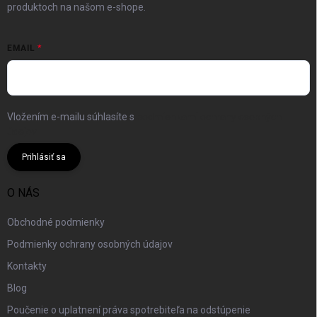
produktoch na našom e-shope.
EMAIL
Vložením e-mailu súhlasíte s
podmienkami ochrany osobných
údajov
Prihlásiť sa
O NÁS
Obchodné podmienky
Podmienky ochrany osobných údajov
Kontakty
Blog
Poučenie o uplatnení práva spotrebiteľa na odstúpenie