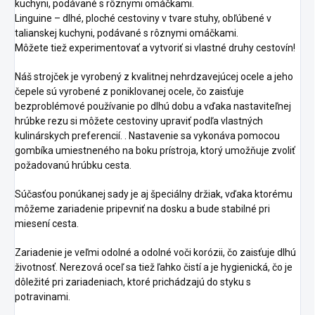
kuchyni, podávané s rôznymi omáčkami.
Linguine – dlhé, ploché cestoviny v tvare stuhy, obľúbené v
talianskej kuchyni, podávané s rôznymi omáčkami.
Môžete tiež experimentovať a vytvoriť si vlastné druhy cestovín!
Náš strojček je vyrobený z kvalitnej nehrdzavejúcej ocele a jeho
čepele sú vyrobené z poniklovanej ocele, čo zaisťuje
bezproblémové používanie po dlhú dobu a vďaka nastaviteľnej
hrúbke rezu si môžete cestoviny upraviť podľa vlastných
kulinárskych preferencií. . Nastavenie sa vykonáva pomocou
gombíka umiestneného na boku prístroja, ktorý umožňuje zvoliť
požadovanú hrúbku cesta.
Súčasťou ponúkanej sady je aj špeciálny držiak, vďaka ktorému
môžeme zariadenie pripevniť na dosku a bude stabilné pri
miesení cesta.
Zariadenie je veľmi odolné a odolné voči korózii, čo zaisťuje dlhú
životnosť. Nerezová oceľ sa tiež ľahko čistí a je hygienická, čo je
dôležité pri zariadeniach, ktoré prichádzajú do styku s
potravinami.