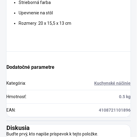
Strieborná farba
Upevnenie na stôl
Rozmery: 20 x 15,5 x 13 cm
Dodatočné parametre
Kategória
:
Kuchynské náčinie
Hmotnosť
:
0.5 kg
EAN
:
4108721101896
Diskusia
Buďte prvý, kto napíše príspevok k tejto položke.