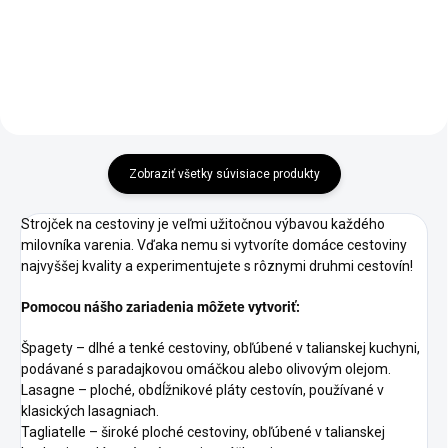
Do košíka
Zobraziť všetky súvisiace produkty
Strojček na cestoviny je veľmi užitočnou výbavou každého
milovníka varenia. Vďaka nemu si vytvoríte domáce cestoviny
najvyššej kvality a experimentujete s rôznymi druhmi cestovín!
Pomocou nášho zariadenia môžete vytvoriť:
Špagety – dlhé a tenké cestoviny, obľúbené v talianskej kuchyni,
podávané s paradajkovou omáčkou alebo olivovým olejom.
Lasagne – ploché, obdĺžnikové pláty cestovín, používané v
klasických lasagniach.
Tagliatelle – široké ploché cestoviny, obľúbené v talianskej