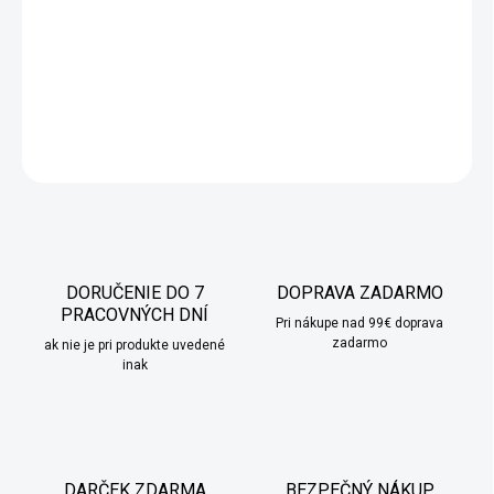
Pomocou tohto šikovného strojčeka si dokáže každý vytvoriť
svoje obľúbené špagety, lasagne, tagliatelle či linguine.
DETAILNÉ INFORMÁCIE
OPÝTAŤ SA
STRÁŽIŤ
DORUČENIE DO 7
DOPRAVA ZADARMO
PRACOVNÝCH DNÍ
Pri nákupe nad 99€ doprava
zadarmo
ak nie je pri produkte uvedené
inak
DARČEK ZDARMA
BEZPEČNÝ NÁKUP