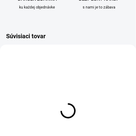
ku každej objednávke
s nami je to zábava
Súvisiaci tovar
ZADARM
MOMENTÁLNE NEDOSTUPNÉ
SKLADOM
Drevená dekorácia na
Rustikálny kuchynský
záhradu v tvare studne II
stolík v hnedej farbe
66x25x85
€35,90
€125,90
Detail