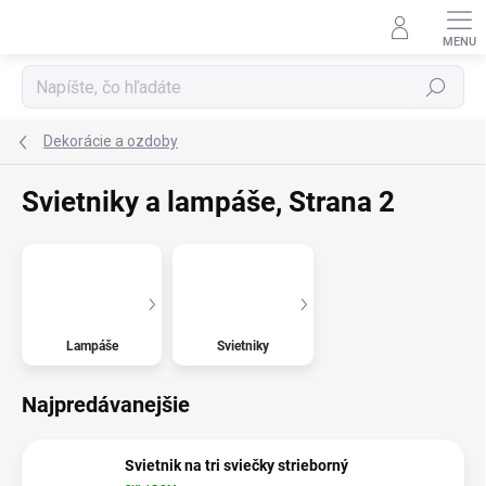
Prejsť
na
obsah
Hľadať
Dekorácie a ozdoby
Svietniky a lampáše
, Strana 2
Lampáše
Svietniky
Najpredávanejšie
Svietnik na tri sviečky strieborný