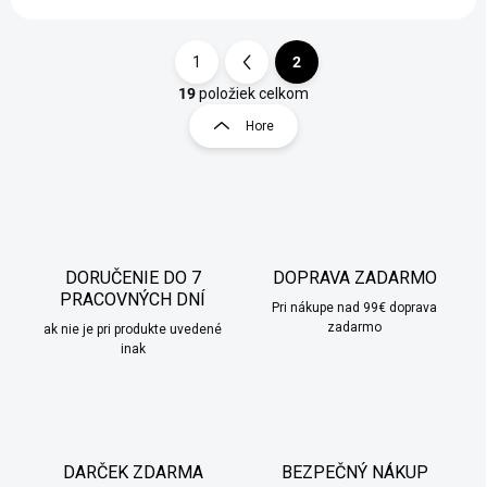
1
2
S
t
19
položiek celkom
O
r
v
Hore
á
l
á
n
d
k
a
o
c
v
i
a
e
DORUČENIE DO 7
DOPRAVA ZADARMO
n
p
PRACOVNÝCH DNÍ
r
i
Pri nákupe nad 99€ doprava
v
zadarmo
ak nie je pri produkte uvedené
e
k
inak
y
v
ý
p
i
DARČEK ZDARMA
BEZPEČNÝ NÁKUP
s