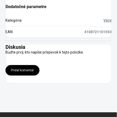
Dodatočné parametre
Kategória
:
Vázy
EAN
:
4108721101553
Diskusia
Buďte prvý, kto napíše príspevok k tejto položke.
Pridať komentár
Z