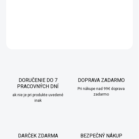
Moderná vysoká keramická váza zapadne do každého inetriéru
a budú sa v nej vynímať či už živé, umelé alebo sušené kvety.
Bude vyzerať krásne aj ako doplnok bez kvetov.
DETAILNÉ INFORMÁCIE
OPÝTAŤ SA
STRÁŽIŤ
DORUČENIE DO 7
DOPRAVA ZADARMO
PRACOVNÝCH DNÍ
Pri nákupe nad 99€ doprava
zadarmo
ak nie je pri produkte uvedené
inak
DARČEK ZDARMA
BEZPEČNÝ NÁKUP