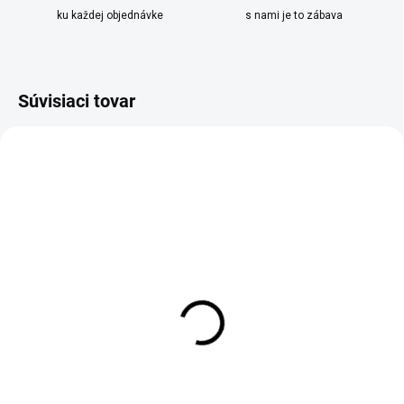
ku každej objednávke
s nami je to zábava
Súvisiaci tovar
AKCIA
SKLADOM
SKLADOM
Termokonvica Yato
Karafa z číreho skla s
nerezová v dvoch
folklórnym ornamentom
veľkostiach
0,9l
€39,95
€14,95
od