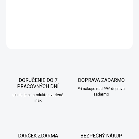
10ks vonných vrecúšok s vôňou zeleného čaju. Dokonalá vôňa
do izieb, kabelky, skrine či komody a na potlačenie tabakového
zápachu.
DETAILNÉ INFORMÁCIE
OPÝTAŤ SA
STRÁŽIŤ
DORUČENIE DO 7
DOPRAVA ZADARMO
PRACOVNÝCH DNÍ
Pri nákupe nad 99€ doprava
zadarmo
ak nie je pri produkte uvedené
inak
DARČEK ZDARMA
BEZPEČNÝ NÁKUP