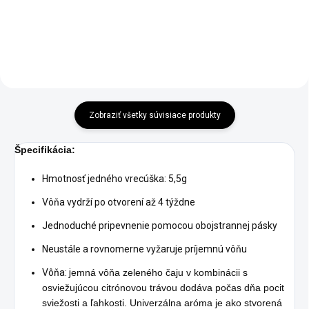
Detail
Zobraziť všetky súvisiace produkty
Špecifikácia:
Hmotnosť jedného vrecúška: 5,5g
Vôňa vydrží po otvorení až 4 týždne
Jednoduché pripevnenie pomocou obojstrannej pásky
Neustále a rovnomerne vyžaruje príjemnú vôňu
Vôňa: j
emná vôňa zeleného čaju v kombinácii s
osviežujúcou citrónovou trávou dodáva počas dňa pocit
sviežosti a ľahkosti.
Univerzálna aróma je ako stvorená