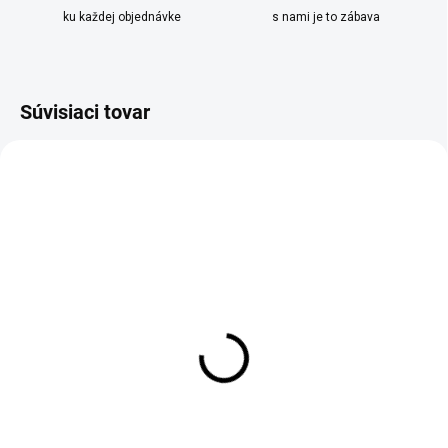
ku každej objednávke
s nami je to zábava
Súvisiaci tovar
SKLADOM
VYPREDANÉ
Vonný sáčok 10ks
Vonný sáčok 10ks
Jablko a škorica 5g
Sandalové drevo a narcis
7g
€22,90
€10,90
Do košíka