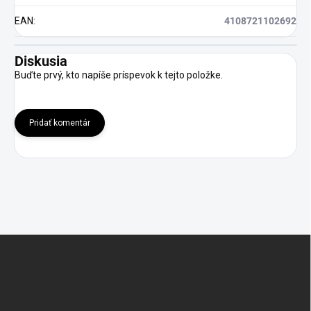
EAN
:
4108721102692
Diskusia
Buďte prvý, kto napíše príspevok k tejto položke.
Pridať komentár
Z
á
p
ä
t