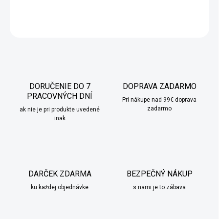
DETAILNÉ INFORMÁCIE
OPÝTAŤ SA
STRÁŽIŤ
DORUČENIE DO 7
DOPRAVA ZADARMO
PRACOVNÝCH DNÍ
Pri nákupe nad 99€ doprava
zadarmo
ak nie je pri produkte uvedené
inak
DARČEK ZDARMA
BEZPEČNÝ NÁKUP
ku každej objednávke
s nami je to zábava