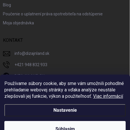
Blog
Poučenie o uplatnení práva spotrebiteľa na odstúpenie
Moja objednávka
KONTAKT
info
@
dizajnland.sk
+421 948 832 933
DIZAJNLAND SK
Používame súbory cookie, aby sme vám umožnili pohodlné
dizajnland.sk/
prehliadanie webovej stránky a vďaka analýze neustále
zlepšovali jej funkcie, výkon a použiteľnosť.
Viac informácií
@dizajnland
Nastavenie
Copyright 2026
Dizajnland.sk
. Všetky práva vyhradené.
Súhlasím