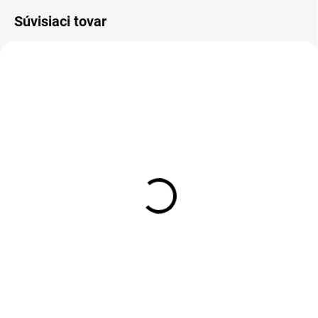
Súvisiaci tovar
SKLADOM
VYPREDANÉ
Záhradná dekorácia
Záhradný trpaslík V
Šťastný žabí princ
€8,90
€17,90
Detail
Do košíka