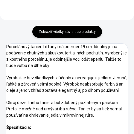
Zobraziť všetky súvisiace produkty
Porcelánový tanier Tiffany má priemer 19 cm. Ideálny je na
podávanie chutných zákuskov, tort a iných pochutín. Vyrobený je
z kostného porcelánu, je odolnejšie voči odštiepeniu. Takže to
bude voľba na dlhé oky.
Výrobok je bez škodlivých zlúčenín a nereaguje s jedlom. Jemné,
ľahké a zároveň veľmi odolné. Výrobok neabsorbuje farbivá ani
oleje a jeho vzhľad zostáva elegantný aj po dlhom používaní.
Okraj dezertného taniera bol zdobený pozláteným pásikom.
Preto je možné riad umývať iba ručne. Tanier by sa tiež nemal
používať na ohrievanie jedla v mikrovlnnej rúre.
Špecifikácia: