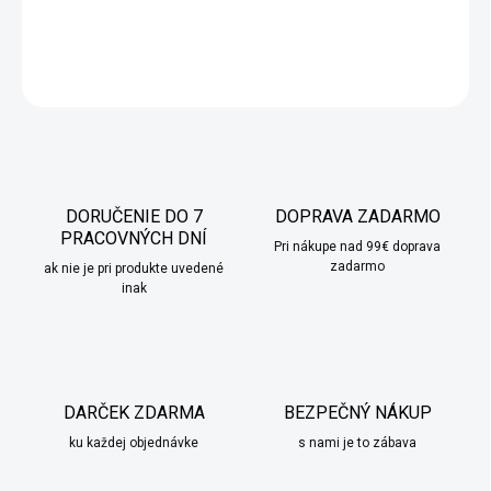
DETAILNÉ INFORMÁCIE
OPÝTAŤ SA
STRÁŽIŤ
DORUČENIE DO 7
DOPRAVA ZADARMO
PRACOVNÝCH DNÍ
Pri nákupe nad 99€ doprava
zadarmo
ak nie je pri produkte uvedené
inak
DARČEK ZDARMA
BEZPEČNÝ NÁKUP
ku každej objednávke
s nami je to zábava