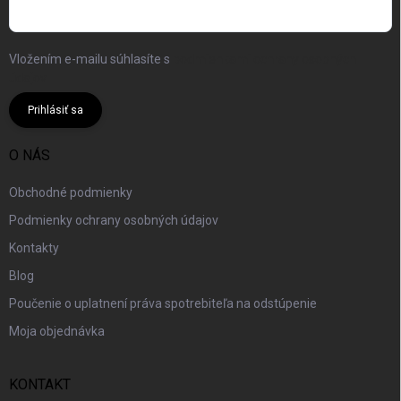
Vložením e-mailu súhlasíte s
podmienkami ochrany osobných
údajov
Prihlásiť sa
O NÁS
Obchodné podmienky
Podmienky ochrany osobných údajov
Kontakty
Blog
Poučenie o uplatnení práva spotrebiteľa na odstúpenie
Moja objednávka
KONTAKT