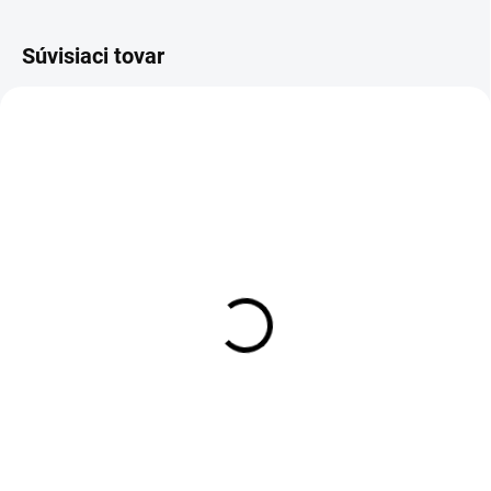
Súvisiaci tovar
ZADARM
SKLADOM
MOMENTÁLNE NEDOSTUPNÉ
Dezertný tanier Florina
Jedálenská súprava pre
TIFFANY modrý 19cm
6 osôb 18ks Lubiana
strieborno sivá
€11,95
€193,90
Do košíka
Detail