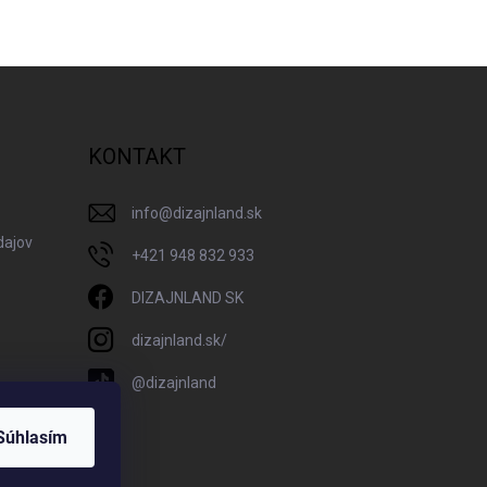
KONTAKT
info
@
dizajnland.sk
dajov
+421 948 832 933
DIZAJNLAND SK
dizajnland.sk/
@dizajnland
Súhlasím