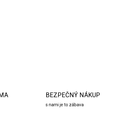
o si chcete zariadiť byt? Nezabudnite na
e. Rad Tiffany zahŕňa doplnky s pozláteným
h diamantov.
OPÝTAŤ SA
STRÁŽIŤ
RMA
BEZPEČNÝ NÁKUP
s nami je to zábava