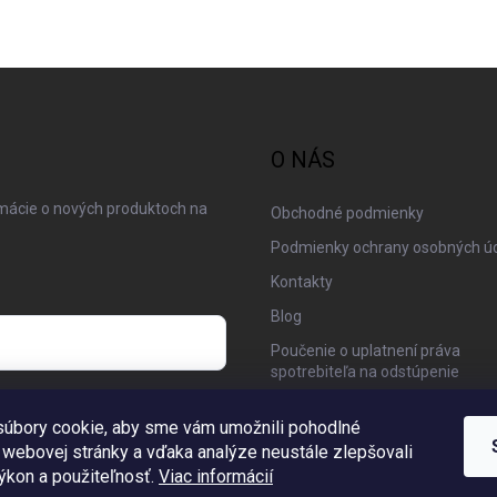
O NÁS
rmácie o nových produktoch na
Obchodné podmienky
Podmienky ochrany osobných ú
Kontakty
Blog
Poučenie o uplatnení práva
spotrebiteľa na odstúpenie
 osobných údajov
Moja objednávka
úbory cookie, aby sme vám umožnili pohodlné
 webovej stránky a vďaka analýze neustále zlepšovali
 výkon a použiteľnosť.
Viac informácií