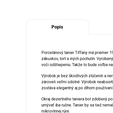
Popis
Porcelánový tanier Tiffany má priemer 1
zákuskov, tort a iných pochutín. Vyrobený
voči odštiepeniu. Takže to bude voľba na
Výrobok je bez škodlivých zlúčenín a ne
zároveň veľmi odolné. Výrobok neabsorbuj
zostáva elegantný aj po dlhom používaní
Okraj dezertného taniera bol zdobený p
umývať iba ručne. Tanier by sa tiež nemal
mikrovlnnej rúre.