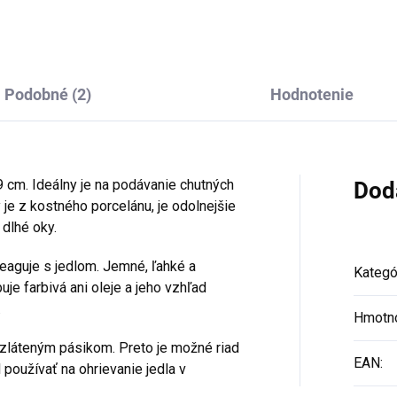
Podobné (2)
Hodnotenie
9 cm. Ideálny je na podávanie chutných
Dod
 je z kostného porcelánu, je odolnejšie
 dlhé oky.
reaguje s jedlom. Jemné, ľahké a
Kategó
e farbivá ani oleje a jeho vzhľad
.
Hmotn
ozláteným pásikom. Preto je možné riad
EAN
:
 používať na ohrievanie jedla v