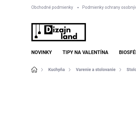
Prejsť
Obchodné podmienky
Podmienky ochrany osobný
na
obsah
NOVINKY
TIPY NA VALENTÍNA
BIOSFÉ
Domov
Kuchyňa
Varenie a stolovanie
Stol
Neohodnotené
Podrobnosti hodnote