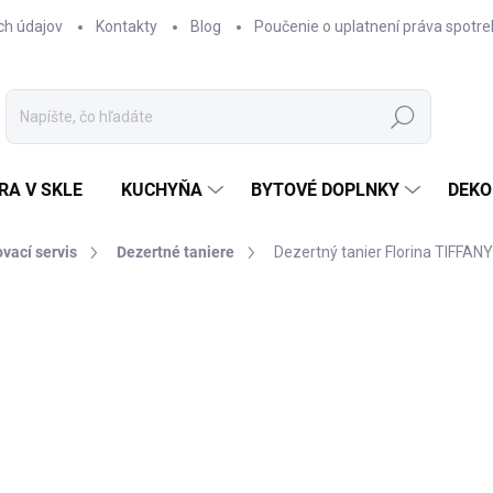
ch údajov
Kontakty
Blog
Poučenie o uplatnení práva spotre
Hľadať
RA V SKLE
KUCHYŇA
BYTOVÉ DOPLNKY
DEKO
ovací servis
Dezertné taniere
Dezertný tanier Florina TIFFA
nia
€11,95
Jednotková
SKLADOM
cena:
−
+