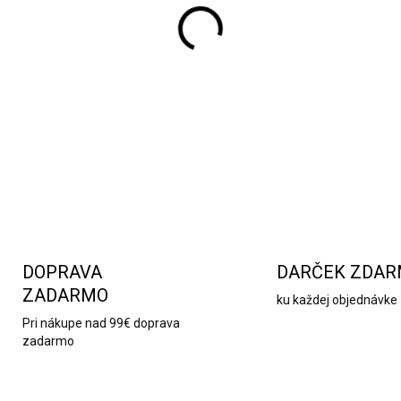
Milujete glamour štýl a takt
elegantné doplnky do jedáln
okrajom a štruktúrou malýc
DETAILNÉ INFORMÁCIE
DOPRAVA
DARČEK ZDA
ZADARMO
ku každej objednávke
Pri nákupe nad 99€ doprava
zadarmo