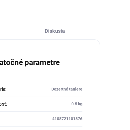
Diskusia
atočné parametre
ria
:
Dezertné taniere
osť
:
0.5 kg
4108721101876