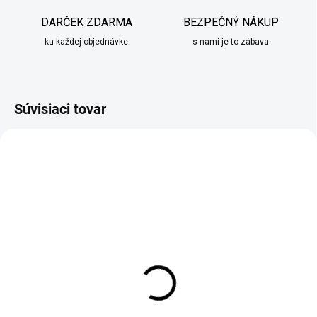
DARČEK ZDARMA
BEZPEČNÝ NÁKUP
ku každej objednávke
s nami je to zábava
Súvisiaci tovar
SKLADOM
SKLADOM
Drevený vianočný Sob
Záhradná XXL dekorácia
LED
z plechu Mravec s
melónom
€36,95