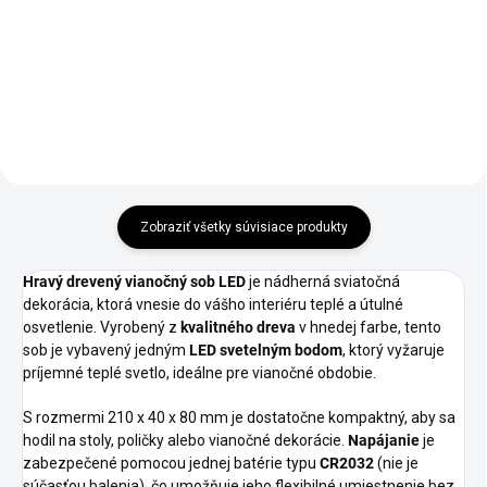
€32,90
Do košíka
Do košíka
Zobraziť všetky súvisiace produkty
Hravý drevený vianočný sob LED
je nádherná sviatočná
dekorácia, ktorá vnesie do vášho interiéru teplé a útulné
osvetlenie. Vyrobený z
kvalitného dreva
v hnedej farbe, tento
sob je vybavený jedným
LED svetelným bodom
, ktorý vyžaruje
príjemné teplé svetlo, ideálne pre vianočné obdobie.
S rozmermi 210 x 40 x 80 mm je dostatočne kompaktný, aby sa
hodil na stoly, poličky alebo vianočné dekorácie.
Napájanie
je
zabezpečené pomocou jednej batérie typu
CR2032
(nie je
súčasťou balenia), čo umožňuje jeho flexibilné umiestnenie bez