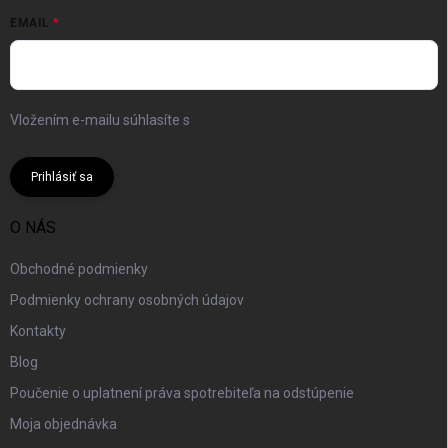
EMAIL
Vložením e-mailu súhlasíte s
podmienkami ochrany osobných
údajov
Prihlásiť sa
O NÁS
Obchodné podmienky
Podmienky ochrany osobných údajov
Kontakty
Blog
Poučenie o uplatnení práva spotrebiteľa na odstúpenie
Moja objednávka