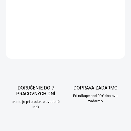
Hravý drevený vianočný sob LED
je dokonalá sviatočná
dekorácia, ktorá vnesie do vášho priestoru príjemné a teplé
svetlo. S jeho jemným LED osvetlením na batérie je ideálny na
ozdobenie domácností, reštaurácií či sviatočných podujatí, kde
dodá nádych vianočnej atmosféry a hravosti.
DETAILNÉ INFORMÁCIE
OPÝTAŤ SA
STRÁŽIŤ
DORUČENIE DO 7
DOPRAVA ZADARMO
PRACOVNÝCH DNÍ
Pri nákupe nad 99€ doprava
zadarmo
ak nie je pri produkte uvedené
inak