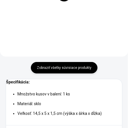
VILLA ITALIA
€9,95
€9,95
Do košíka
Do košíka
Zobraziť všetky súvisiace produkty
Špecifikácia:
Množstvo kusov v balení: 1 ks
Materiál: sklo
Veľkosť: 14,5 x 5 x 1,5 cm (výška x šírka x dĺžka)