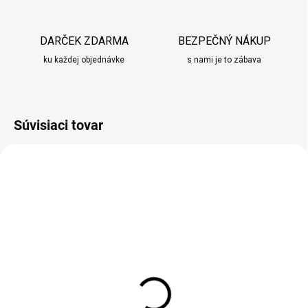
DARČEK ZDARMA
BEZPEČNÝ NÁKUP
ku každej objednávke
s nami je to zábava
Súvisiaci tovar
SKLADOM
SKLADOM
Vianočný trpaslík s
Sklenená vianočná
pruhovanou čiapkou
ozdoba cukrovinka