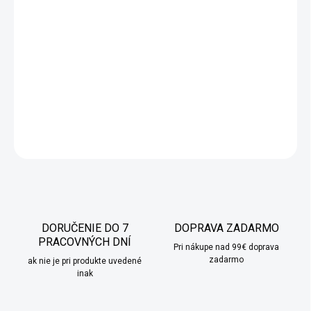
Sklenené ozdoby sú dekorácie s originálnymi vzormi a krásnymi
farbami. Tieto ozdobné lízatká dodajú vianočnému stromčeku
jedinečný vzhľad, vďaka ktorému bude pôsobiť veľmi efektne.
Všetko, čo musíte urobiť, je pridať vianočné osvetlenie a
vychutnať si čaro Vianoc!
DETAILNÉ INFORMÁCIE
OPÝTAŤ SA
STRÁŽIŤ
DORUČENIE DO 7
DOPRAVA ZADARMO
PRACOVNÝCH DNÍ
Pri nákupe nad 99€ doprava
zadarmo
ak nie je pri produkte uvedené
inak