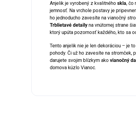
Anjelik je vyrobený z kvalitného
skla
, čo
jemnosť. Na vrchole postavy je pripevne
ho jednoducho zavesíte na vianočný str
Trblietavé detaily
na vnútornej strane šia
ktorý upúta pozornosť každého, kto sa oci
Tento anjelik nie je len dekoráciou – je t
pohody. Či už ho zavesíte na stromček, p
darujete svojim blízkym ako
vianočný d
domova kúzlo Vianoc.