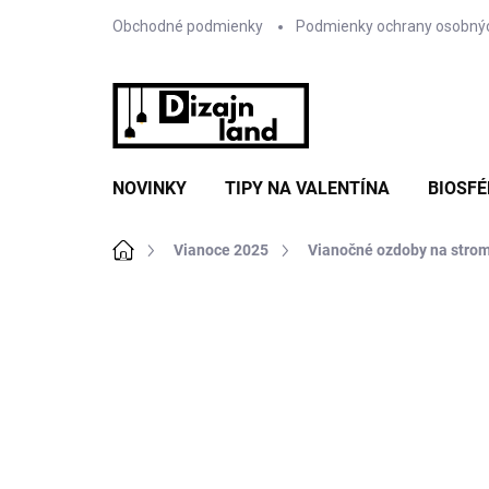
Prejsť
Obchodné podmienky
Podmienky ochrany osobný
na
obsah
NOVINKY
TIPY NA VALENTÍNA
BIOSFÉ
Domov
Vianoce 2025
Vianočné ozdoby na stro
Neohodnotené
Podrobnosti hodnote