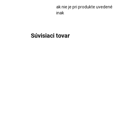
ak nie je pri produkte uvedené
inak
Súvisiaci tovar
8938
SKLADOM
Sklenená ozdoba na
Lus
vianočný stromček zlatý
na 
anjel VILLA ITALIA
€1