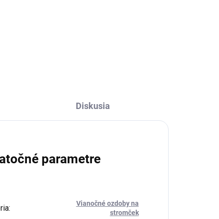
€16,95
Do košíka
Diskusia
atočné parametre
Vianočné ozdoby na
ria
:
stromček