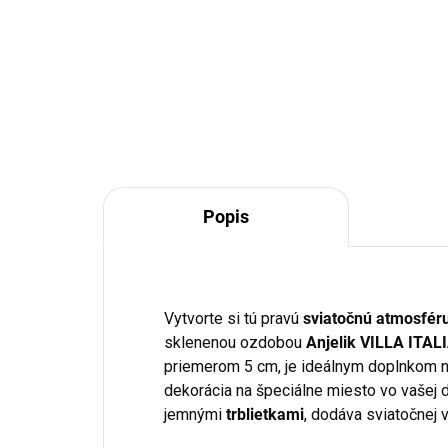
€14,95
Do košíka
Popis
Vytvorte si tú pravú
sviatočnú atmosfér
sklenenou ozdobou
Anjelik VILLA ITAL
priemerom 5 cm, je ideálnym doplnkom 
dekorácia na špeciálne miesto vo vašej
jemnými
trblietkami
, dodáva sviatočnej 