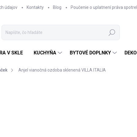
ch údajov
Kontakty
Blog
Poučenie o uplatnení práva spotre
Hľadať
RA V SKLE
KUCHYŇA
BYTOVÉ DOPLNKY
DEKO
mček
Anjel vianočná ozdoba sklenená VILLA ITALIA
nia
€8,95
Jednotková
SKLADOM
cena:
Sklenený anjelik
VILLA ITAL
výškou 8 cm, ktorá dodá váš