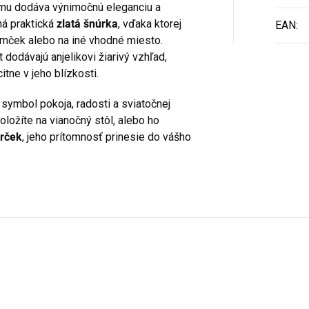
 mu dodáva výnimočnú eleganciu a
ná praktická
zlatá šnúrka
, vďaka ktorej
EAN
:
omček alebo na iné vhodné miesto.
t dodávajú anjelikovi žiarivý vzhľad,
tne v jeho blízkosti.
o symbol pokoja, radosti a sviatočnej
oložíte na vianočný stôl, alebo ho
arček
, jeho prítomnosť prinesie do vášho