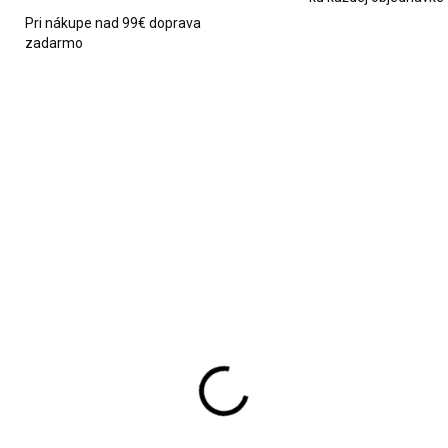
Pri nákupe nad 99€ doprava
zadarmo
2467
ZADARMO
SKLADOM
SKL
ter Edylit zlato biely
Sklenený vianočný
4 žiarovky
stromček s hviezdou
VILLA ITALIA
89,90