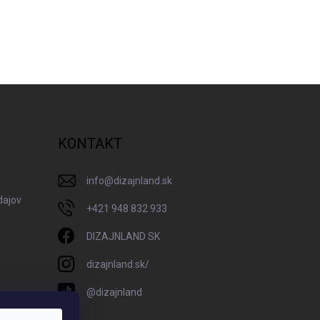
KONTAKT
info
@
dizajnland.sk
dajov
+421 948 832 933
DIZAJNLAND SK
dizajnland.sk/
@dizajnland