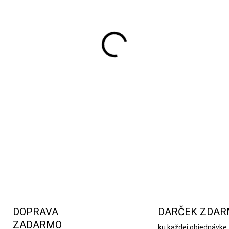
postavy zdobené jemnými trbl
svätožiare umožňujú jednodu
doplnkom, ale aj ideálnym ti
atmosféru a radosť do každ
DETAILNÉ INFORMÁCIE
DOPRAVA
DARČEK ZDA
ZADARMO
ku každej objednávke