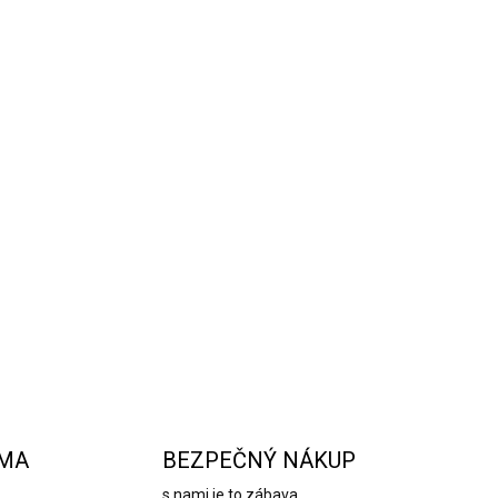
ietkami a šnúrka pripevnená k anjelskej
ché zavesenie. Táto ozdoba je nielen krásnym
pom na
vianočný darček
, ktorý prinesie sviatočnú
ého domova.
OPÝTAŤ SA
STRÁŽIŤ
RMA
BEZPEČNÝ NÁKUP
s nami je to zábava