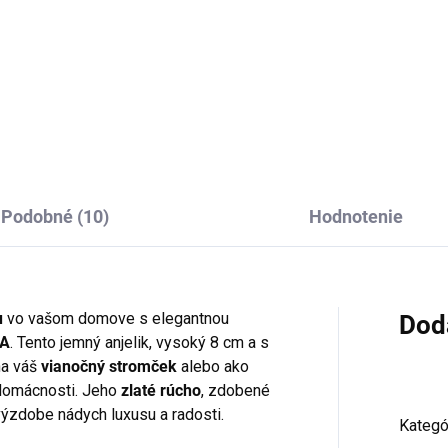
€14,95
Do košíka
Do košíka
Podobné (10)
Hodnotenie
u
vo vašom domove s elegantnou
Dod
IA
. Tento jemný anjelik, vysoký 8 cm a s
na váš
vianočný stromček
alebo ako
 domácnosti. Jeho
zlaté rúcho
, zdobené
výzdobe nádych luxusu a radosti.
Kategó