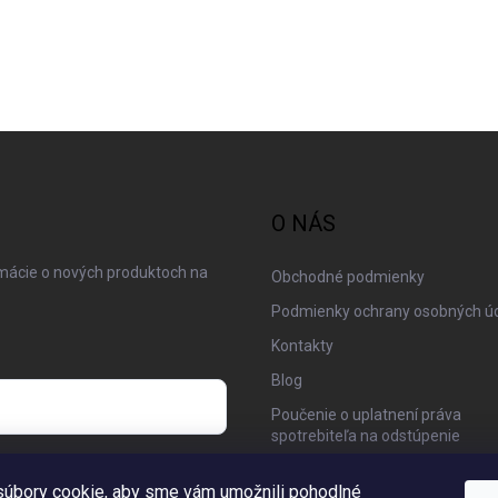
O NÁS
rmácie o nových produktoch na
Obchodné podmienky
Podmienky ochrany osobných ú
Kontakty
Blog
Poučenie o uplatnení práva
spotrebiteľa na odstúpenie
 osobných údajov
Moja objednávka
úbory cookie, aby sme vám umožnili pohodlné