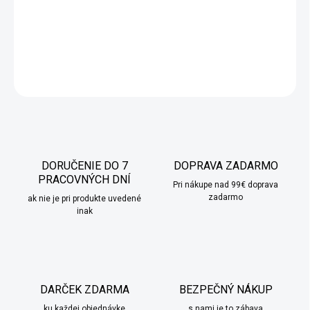
ozdobíte
stôl
či
poličku
. S výškou 11,5 cm a jedinečným tvarom
je ideálnym doplnkom pre vytvorenie
vianočnej atmosféry
.
DETAILNÉ INFORMÁCIE
OPÝTAŤ SA
STRÁŽIŤ
DORUČENIE DO 7
DOPRAVA ZADARMO
PRACOVNÝCH DNÍ
Pri nákupe nad 99€ doprava
zadarmo
ak nie je pri produkte uvedené
inak
DARČEK ZDARMA
BEZPEČNÝ NÁKUP
ku každej objednávke
s nami je to zábava