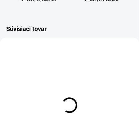
Súvisiaci tovar
SKLADOM
SKLADOM
Sklenená ozdoba
Sklenený vianočný
stromček VILLA ITALIA
stromček s hviezdou
14 cm
VILLA ITALIA
€12,95
€14,95
Do košíka
Do košíka