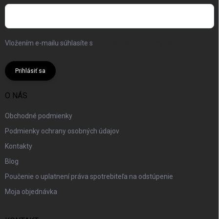
Vložením e-mailu súhlasíte s
podmienkami ochrany osobných
údajov
Prihlásiť sa
O NÁS
Obchodné podmienky
Podmienky ochrany osobných údajov
Kontakty
Blog
Poučenie o uplatnení práva spotrebiteľa na odstúpenie
Moja objednávka