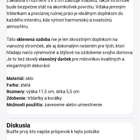
Základňa o rozmere 3 x 3 cm zaisťuje stabilitu, takže stromček
bude bezpečne stáť na akomkoľvek povrchu. Vďaka jemným
trblietkam a precíznej ručnej práci je ideálnym doplnkom do
každého interiéru, kde vytvorí harmonickú a sviatočnú
atmosféru.
Táto
sklenená ozdoba
nie je len skvostným doplnkom na
vianočný stromček, ale aj dokonalým riešením pre tých, ktorí
hľadajú niečo výnimočné a štýlové na ozdobenie svojho domova.
Je to tiež skvelý
vianočný darček
pre milovníkov kvalitných a
elegantných dekorácií.
Materiál:
sklo
Farba:
zlatá
Rozmery:
výška 11,5 cm, šírka 5,5 cm
Zdobenie:
trblietky a korálky
Možnosti použitia:
zavesenie alebo umiestnenie
Diskusia
Buďte prvý, kto napíše príspevok k tejto položke.