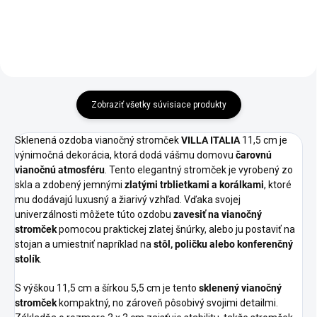
Zobraziť všetky súvisiace produkty
Sklenená ozdoba vianočný stromček
VILLA ITALIA
11,5 cm je
výnimočná dekorácia, ktorá dodá vášmu domovu
čarovnú
vianočnú atmosféru
. Tento elegantný stromček je vyrobený zo
skla a zdobený jemnými
zlatými trblietkami a korálkami
, ktoré
mu dodávajú luxusný a žiarivý vzhľad. Vďaka svojej
univerzálnosti môžete túto ozdobu
zavesiť na vianočný
stromček
pomocou praktickej zlatej šnúrky, alebo ju postaviť na
stojan a umiestniť napríklad na
stôl, poličku alebo konferenčný
stolík
.
S výškou 11,5 cm a šírkou 5,5 cm je tento
sklenený vianočný
stromček
kompaktný, no zároveň pôsobivý svojimi detailmi.