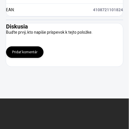
EAN
:
4108721101824
Diskusia
Buďte prvý, kto napíše príspevok k tejto položke.
Pridať komentár
Z
á
p
ä
t