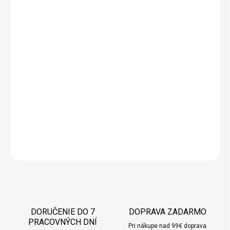
Hrnček ​​na kávu alebo čaj z kolekcie Naval sa vyznačuje
jednoduchou formou riadu a zaujímavými farbami. Hrnčeky sú z
vonkajšej strany čierne a vo vnútri pokryté reaktívnou glazúrou v
odtieňoch zelenej a modrej. Prevaha jedného z týchto odtieňov
ovplyvňuje minimálne farebné rozdiely medzi riadmi. Plánujete
moderné usporiadanie stola? Hľadáte zaujímavé formy a
nevšedné riešenia v jedálni či kuchyni? Odporúčame Naval -
kolekciu riadu z glazúrovanej kameniny, v ktorej je každé jedlo
jedinečné.
DETAILNÉ INFORMÁCIE
OPÝTAŤ SA
STRÁŽIŤ
DORUČENIE DO 7
DOPRAVA ZADARMO
PRACOVNÝCH DNÍ
Pri nákupe nad 99€ doprava