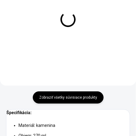
SKLADOM
SKLADOM
Hrnček Villa Italia
Hrnček Affek Design
OBSYDIAN modro čierny
DALIA bielo zlatý 500ml
350ml
€9,95
€14,95
Do košíka
Do košíka
Zobraziť všetky súvisiace produkty
Špecifikácia:
Materiál: kamenina
Objem: 270 ml