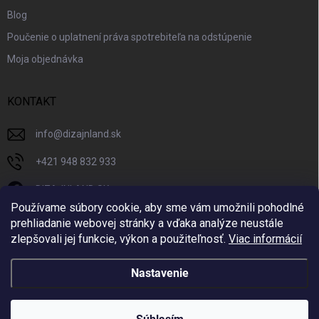
Blog
Poučenie o uplatnení práva spotrebiteľa na odstúpenie
Moja objednávka
KONTAKT
info
@
dizajnland.sk
+421 948 832 933
DIZAJNLAND SK
Používame súbory cookie, aby sme vám umožnili pohodlné
dizajnland.sk/
prehliadanie webovej stránky a vďaka analýze neustále
zlepšovali jej funkcie, výkon a použiteľnosť.
Viac informácií
@dizajnland
Nastavenie
Copyright 2026
Dizajnland.sk
. Všetky práva vyhradené.