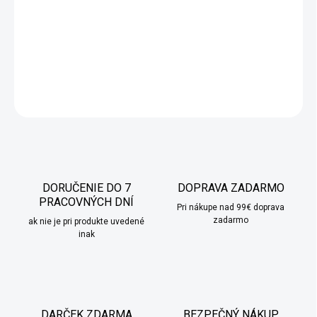
Biely porcelánový hrnček zo série Dalia.
Moderný tvar zdobený
zlatým prúžkom.
DETAILNÉ INFORMÁCIE
OPÝTAŤ SA
STRÁŽIŤ
DORUČENIE DO 7
DOPRAVA ZADARMO
PRACOVNÝCH DNÍ
Pri nákupe nad 99€ doprava
zadarmo
ak nie je pri produkte uvedené
inak
DARČEK ZDARMA
BEZPEČNÝ NÁKUP