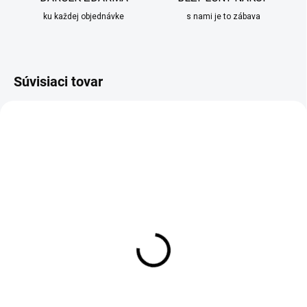
ku každej objednávke
s nami je to zábava
Súvisiaci tovar
SKLADOM
SKLADOM
Hrnček Villa Italia NAVAL
Hrnček Villa Italia ROMA
zeleno čierny 270ml
bielo strieborný 350ml
€9,95
€16,95
Do košíka
Do košíka