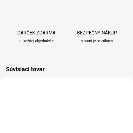
DARČEK ZDARMA
BEZPEČNÝ NÁKUP
ku každej objednávke
s nami je to zábava
Súvisiaci tovar
SKLADOM
MOMENTÁLNE NEDOSTUPNÉ