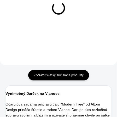
Čajník so šálkou Duo
Sada hrncov 8ks Emalia
biely s kvetmi 450 ml
biela s hortenziami
€29,95
€95,90
Do košíka
Detail
Zobraziť všetky súvisiace produkty
Výnimočný Darček na Vianoce
Očarujúca sada na prípravu čaju "Modern Tree" od Altom
Design prináša šťastie a radosť Vianoc. Darujte túto rozkošnú
súpravu svojim najbližším a užívajte si príjemné chvíle pri šálke