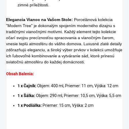
zimné príležitosti.
Elegancia
Vianoc na Vašom Stole:
Porcelánová kolekcia
"Modern Tree" je dokonalým spojením moderného dizajnu s
tradičnými vianočnými motívmi. Každý element tejto kolekcie
očarí svojou precíznosťou spracovania a vianočným čarom,
vnesie teplú atmosféru do vášho domova. Luxusné zlaté detaily
zdôrazňujú eleganciu, a široký výber prvkov v kolekcii umožňuje
ich ľubovoľné kombinovanie a vytváranie sád, ktoré prinesú
sviatočnú atmosféru do každej domácnosti.
Obsah Balenia:
1 x Čajník:
Objem: 400 ml, Priemer: 11 cm, Výška: 12 cm
1 x Šálka:
Objem: 290 ml, Priemer: 10,5 cm, Výška: 5,5 cm
1 x Podšálka:
Priemer: 15 cm, Výška: 2 cm