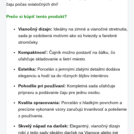
čaju počas sviatočných dní!
Prečo si kúpiť tento produkt?
Vianočný dizajn:
Ideálny na zimné a vianočné stretnutia,
sada je ozdobená motívmi ako sú hviezdy a farebné
stromčeky.
Kompaktnosť:
Čajník možno postaviť na šálku, čo
uľahčuje skladovanie a šetrí miesto.
Estetika:
Porcelán s jemnými zlatými detailmi dodáva
eleganciu a hodí sa do rôznych štýlov interiérov.
Pohodlie pri používaní:
Kompletná sada uľahčuje
prípravu a podávanie čaju pre jednu osobu.
Kvalita spracovania:
Porcelán s hladkým povrchom a
precízne vykonané vzory zaručujú trvanlivosť a potešenie
z používania.
Skvelý nápad na darček:
Elegantný, vianočný dizajn
robí z tejto sady ideálny darček na Vianoce alebo iné