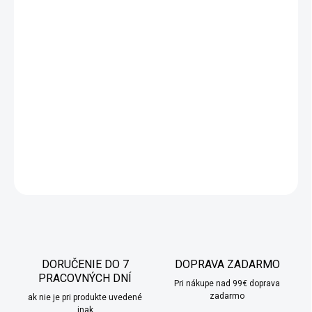
vianočnými motívmi ako sú hviezdy a farebné vianočné
stromčeky. Vďaka praktickému dizajnu, kde čajník sedí priamo
na šálke, ušetríte miesto a pridáte nádych elegancie na
akékoľvek zimné stretnutie. Detaily v zlatom prevedení dodávajú
každému kúsku v tejto kolekcii nádych luxusu, robia z nej
ideálny darček na Vianoce alebo inú zimnú príležitosť. Užite si
každý šálku čaju s touto jedinečnou a kvalitne spracovanou
súpravou.
DETAILNÉ INFORMÁCIE
OPÝTAŤ SA
STRÁŽIŤ
DORUČENIE DO 7
DOPRAVA ZADARMO
PRACOVNÝCH DNÍ
Pri nákupe nad 99€ doprava
zadarmo
ak nie je pri produkte uvedené
inak