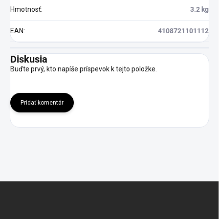
Hmotnosť
:
3.2 kg
EAN
:
4108721101112
Diskusia
Buďte prvý, kto napíše príspevok k tejto položke.
Pridať komentár
Z
á
p
ä