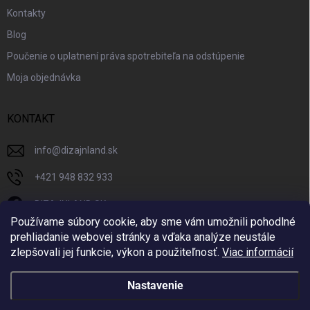
Kontakty
Blog
Poučenie o uplatnení práva spotrebiteľa na odstúpenie
Moja objednávka
KONTAKT
info
@
dizajnland.sk
+421 948 832 933
DIZAJNLAND SK
Používame súbory cookie, aby sme vám umožnili pohodlné
dizajnland.sk/
prehliadanie webovej stránky a vďaka analýze neustále
zlepšovali jej funkcie, výkon a použiteľnosť.
Viac informácií
@dizajnland
Nastavenie