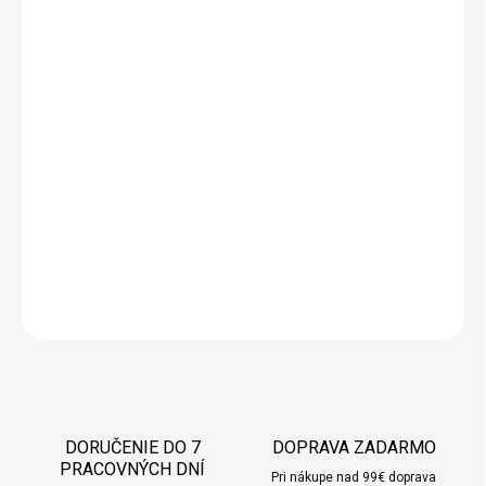
Snívate o vianočnom stromčeku, ktorý nestráca ihličie?
Vyberte
si našu kmeňovú diamantovú borovicu! Vďaka nej počas
sviatkov
zabudnete na upratovanie podlahy
a sústredíte sa na
trávenie času so svojimi najbližšími.
Vo svojej podobe
originálny
vianočný stromček pozostáva z
kvalitnej
korunky
a
prírodného kmeňa borovice
, ktorý je navyše
ozdobený
jutovým materiálom
.
Dokonale zdôrazní vianočnú
atmosféru a vôňa prírodného kmeňa vám pripomenie živé
stromčeky priamo z lesa!
DETAILNÉ INFORMÁCIE
OPÝTAŤ SA
STRÁŽIŤ
DORUČENIE DO 7
DOPRAVA ZADARMO
PRACOVNÝCH DNÍ
Pri nákupe nad 99€ doprava