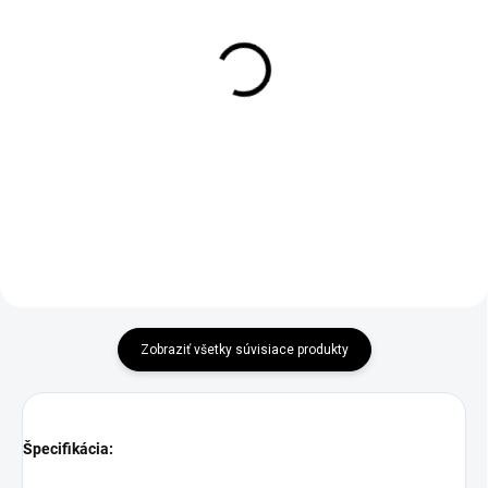
SKLADOM
SKLADOM
Umelý vianočný
Umelý vianočný
stromček na kmeni
stromček Borovica
Borovica 180cm
150cm
€99,95
€99,95
Do košíka
Do košíka
Zobraziť všetky súvisiace produkty
Špecifikácia: