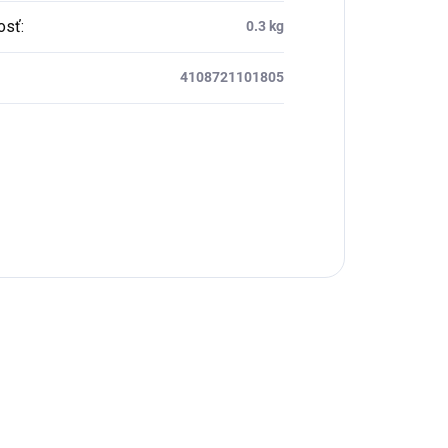
osť
:
0.3 kg
4108721101805