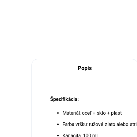
€2
€14,90
Do košíka
Popis
Špecifikácia:
Materiál: oceľ + sklo + plast
Farba vršku: ružové zlato alebo str
Kapacita: 100 ml