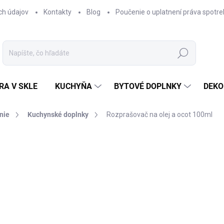
ch údajov
Kontakty
Blog
Poučenie o uplatnení práva spotre
Hľadať
RA V SKLE
KUCHYŇA
BYTOVÉ DOPLNKY
DEKO
nie
Kuchynské doplnky
Rozprašovač na olej a ocot 100ml
nia
€2,95
€2,61
Jednotková
SKLADOM
(1 KS)
cena:
−
+