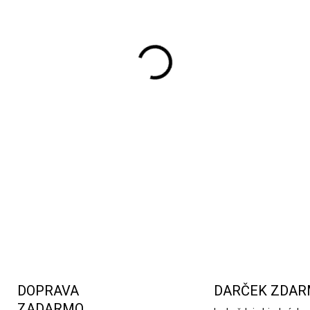
Tento dávkovač nájde využitie
domácnosti. Môžete ho použi
marinovanie, grilovanie a mn
nenahraditeľný ako pri každ
príležitostiach. Vďaka pr
dávkovač umožňuje ušetriť 
nadmerného používania olej
efektívnu a ekonomickú apli
zaisťuje dlhodobé používani
DETAILNÉ INFORMÁCIE
DOPRAVA
DARČEK ZDA
ZADARMO