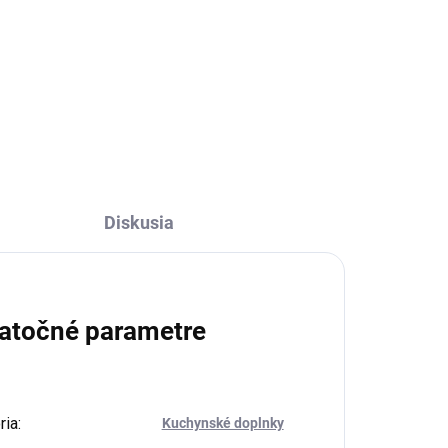
€24,95
Do košíka
Diskusia
atočné parametre
ria
:
Kuchynské doplnky