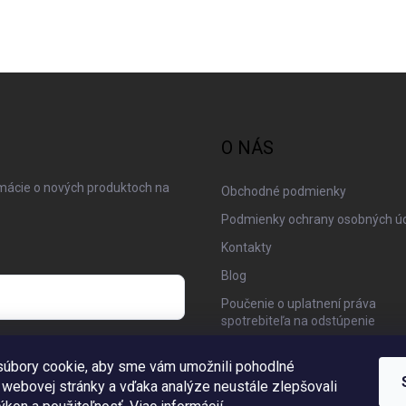
O NÁS
rmácie o nových produktoch na
Obchodné podmienky
Podmienky ochrany osobných ú
Kontakty
Blog
Poučenie o uplatnení práva
spotrebiteľa na odstúpenie
 osobných údajov
Moja objednávka
úbory cookie, aby sme vám umožnili pohodlné
 webovej stránky a vďaka analýze neustále zlepšovali