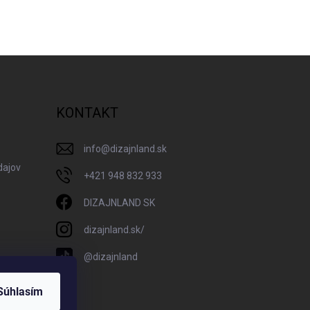
KONTAKT
info
@
dizajnland.sk
dajov
+421 948 832 933
DIZAJNLAND SK
dizajnland.sk/
@dizajnland
Súhlasím