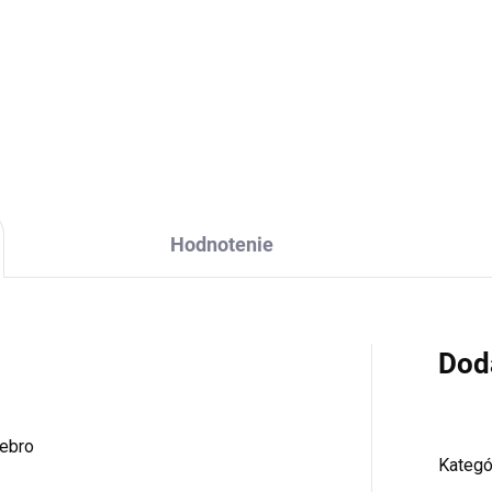
2,90
€11,90
Do košíka
Do košíka
Hodnotenie
Dod
iebro
Kategó