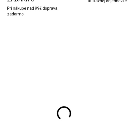
ku každej objednávke
Pri nákupe nad 99€ doprava
zadarmo
1147
SKLADOM
SKL
da elektrických
Luskáčik na orechy
ynčekov nerezová
oceľovo drevený