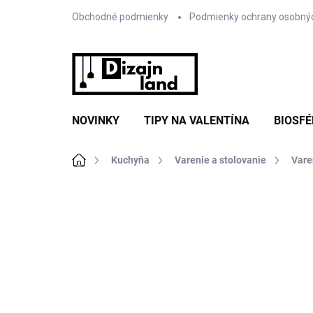
Prejsť
Obchodné podmienky
Podmienky ochrany osobný
na
obsah
NOVINKY
TIPY NA VALENTÍNA
BIOSFÉ
Domov
Kuchyňa
Varenie a stolovanie
Vare
Neohodnotené
Podrobnosti hodnote