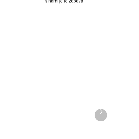
s nami je to zábava
2419
1172
Ďalší
ADOM
SKLADOM
produkt
Dekorácia Luskáčik zlato
biela