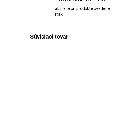
ak nie je pri produkte uvedené
inak
Súvisiaci tovar
AKCIA
2426
SKLADOM
Mutifinkčná škrabka
Sa
Deiss na ovocie a
ml
zeleninu