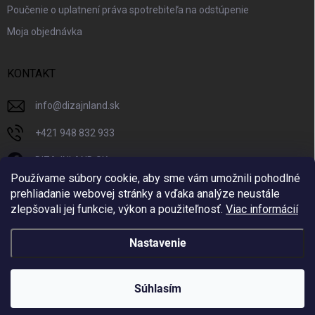
Poučenie o uplatnení práva spotrebiteľa na odstúpenie
Moja objednávka
KONTAKT
info
@
dizajnland.sk
+421 948 832 933
DIZAJNLAND SK
Používame súbory cookie, aby sme vám umožnili pohodlné
dizajnland.sk/
prehliadanie webovej stránky a vďaka analýze neustále
zlepšovali jej funkcie, výkon a použiteľnosť.
Viac informácií
@dizajnland
Nastavenie
Copyright 2026
Dizajnland.sk
. Všetky práva vyhradené.
Súhlasím
Vytvoril Shoptet