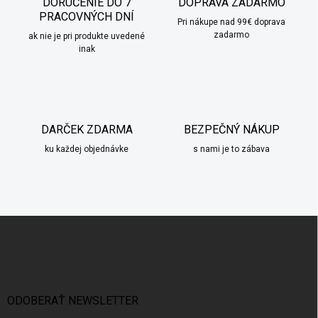
DORUČENIE DO 7
DOPRAVA ZADARMO
i
PRACOVNÝCH DNÍ
e
Pri nákupe nad 99€ doprava
zadarmo
p
ak nie je pri produkte uvedené
inak
r
v
k
y
v
ý
DARČEK ZDARMA
BEZPEČNÝ NÁKUP
p
i
ku každej objednávke
s nami je to zábava
s
u
Z
á
p
ä
t
i
ODOBERAŤ NEWSLETTER
e