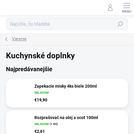
Prejsť
na
obsah
Hľadať
Varenie
Kuchynské doplnky
Najpredávanejšie
Zapekacie misky 4ks biele 200ml
SKLADOM
€19,90
Rozprašovač na olej a ocot 100ml
SKLADOM
(1 KS)
€2,61