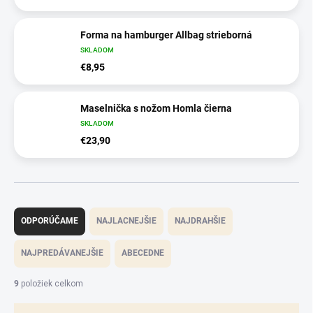
Forma na hamburger Allbag strieborná
SKLADOM
€8,95
Maselnička s nožom Homla čierna
SKLADOM
€23,90
R
a
ODPORÚČAME
NAJLACNEJŠIE
NAJDRAHŠIE
d
e
NAJPREDÁVANEJŠIE
ABECEDNE
n
i
9
položiek celkom
e
p