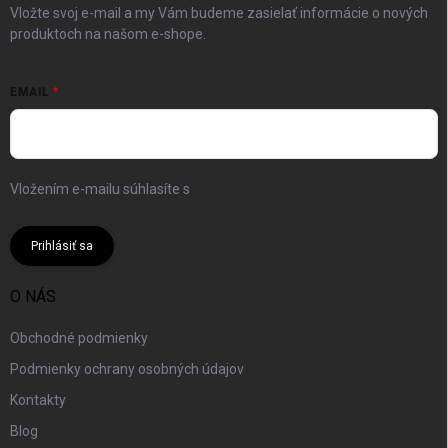
Vložte svoj e-mail a my Vám budeme zasielať informácie o nových
produktoch na našom e-shope.
EMAIL
Vložením e-mailu súhlasíte s
podmienkami ochrany osobných
údajov
Prihlásiť sa
O NÁS
Obchodné podmienky
Podmienky ochrany osobných údajov
Kontakty
Blog