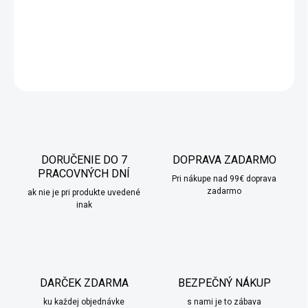
DETAILNÉ INFORMÁCIE
OPÝTAŤ SA
STRÁŽIŤ
DORUČENIE DO 7
DOPRAVA ZADARMO
PRACOVNÝCH DNÍ
Pri nákupe nad 99€ doprava
zadarmo
ak nie je pri produkte uvedené
inak
DARČEK ZDARMA
BEZPEČNÝ NÁKUP
ku každej objednávke
s nami je to zábava