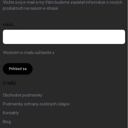
Vložte svoj e-mail a my Vám budeme zasielať informácie o nových
produktoch na našom e-shope.
EMAIL
Vložením e-mailu súhlasíte s
podmienkami ochrany osobných
údajov
Prihlásiť sa
O NÁS
Obchodné podmienky
Podmienky ochrany osobných údajov
Kontakty
Blog