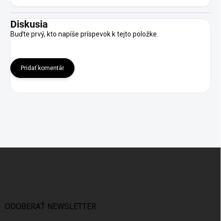
Diskusia
Buďte prvý, kto napíše príspevok k tejto položke.
Pridať komentár
Z
á
p
ä
t
i
ODOBERAŤ NEWSLETTER
e