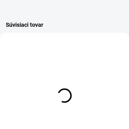
Súvisiaci tovar
NOVINKA
AKCIA
SKLADOM
SKLADOM
Zapekacia misa Kadax
Sushi sada 5ks Excellent
2,5l
Houseware čierno biela,
5
€18,90
€9,90
Do košíka
Do košíka