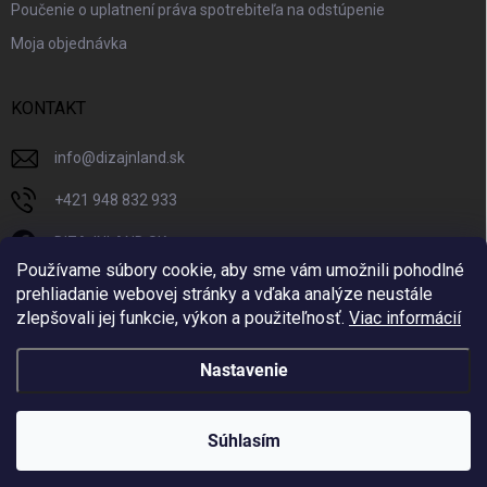
Poučenie o uplatnení práva spotrebiteľa na odstúpenie
Moja objednávka
KONTAKT
info
@
dizajnland.sk
+421 948 832 933
DIZAJNLAND SK
Používame súbory cookie, aby sme vám umožnili pohodlné
dizajnland.sk/
prehliadanie webovej stránky a vďaka analýze neustále
zlepšovali jej funkcie, výkon a použiteľnosť.
Viac informácií
@dizajnland
Nastavenie
Copyright 2026
Dizajnland.sk
. Všetky práva vyhradené.
Súhlasím
Vytvoril Shoptet