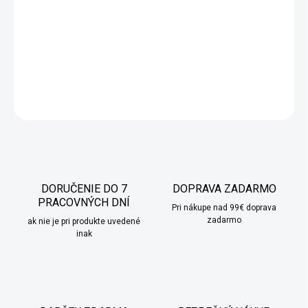
kadidelnice môžu objaviť nepatrné zvyšky prírodných olejov a
živice, ktoré je možné zotrieť vlhkou handričkou. Nikdy
nenechávajte horiacu kadidelnicu bez dozoru.
DETAILNÉ INFORMÁCIE
OPÝTAŤ SA
STRÁŽIŤ
DORUČENIE DO 7
DOPRAVA ZADARMO
PRACOVNÝCH DNÍ
Pri nákupe nad 99€ doprava
zadarmo
ak nie je pri produkte uvedené
inak