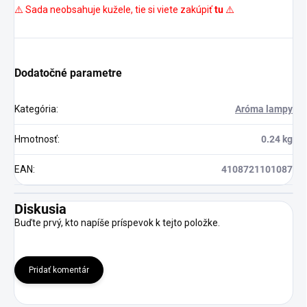
⚠️ Sada neobsahuje kužele, tie si viete zakúpiť
tu
⚠️
Dodatočné parametre
Kategória
:
Aróma lampy
Hmotnosť
:
0.24 kg
EAN
:
4108721101087
Diskusia
Buďte prvý, kto napíše príspevok k tejto položke.
Pridať komentár