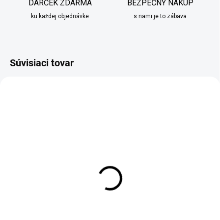
DARČEK ZDARMA
BEZPEČNÝ NÁKUP
ku každej objednávke
s nami je to zábava
Súvisiaci tovar
ZADARMO
MOMENTÁLNE NEDOSTUPNÉ
SKLADOM
Dekorácia nahého páru
Čajník so šálkou Duo
bronzová
biely s kvetmi 450 ml
€165,90
€29,95
Detail
Do košíka