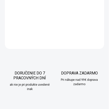
Vianočná postavička
jeleňa
je elegantným a originálnym
doplnkom, ktorý pridá vášmu interiéru nádych
luxusu a
sofistikovanosti
. Jeleň v jedinečnom outfite bude skvele vyzerať
v obývačke, šatni alebo knižnici, čím prinesie štýlový akcent do
vášho domova počas sviatočného obdobia.
DETAILNÉ INFORMÁCIE
OPÝTAŤ SA
STRÁŽIŤ
DORUČENIE DO 7
DOPRAVA ZADARMO
PRACOVNÝCH DNÍ
Pri nákupe nad 99€ doprava
zadarmo
ak nie je pri produkte uvedené
inak