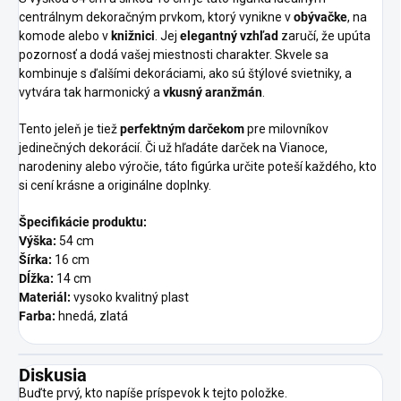
centrálnym dekoračným prvkom, ktorý vynikne v
obývačke
, na
komode alebo v
knižnici
. Jej
elegantný vzhľad
zaručí, že upúta
pozornosť a dodá vašej miestnosti charakter. Skvele sa
kombinuje s ďalšími dekoráciami, ako sú štýlové svietniky, a
vytvára tak harmonický a
vkusný aranžmán
.
Tento jeleň je tiež
perfektným darčekom
pre milovníkov
jedinečných dekorácií. Či už hľadáte darček na Vianoce,
narodeniny alebo výročie, táto figúrka určite poteší každého, kto
si cení krásne a originálne doplnky.
Špecifikácie produktu:
Výška:
54 cm
Šírka:
16 cm
Dĺžka:
14 cm
Materiál:
vysoko kvalitný plast
Farba:
hnedá, zlatá
Diskusia
Buďte prvý, kto napíše príspevok k tejto položke.