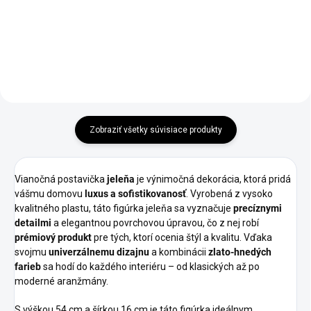
Detail
Do košíka
Zobraziť všetky súvisiace produkty
Vianočná postavička
jeleňa
je výnimočná dekorácia, ktorá pridá
vášmu domovu
luxus a sofistikovanosť
. Vyrobená z vysoko
kvalitného plastu, táto figúrka jeleňa sa vyznačuje
precíznymi
detailmi
a elegantnou povrchovou úpravou, čo z nej robí
prémiový produkt
pre tých, ktorí ocenia štýl a kvalitu. Vďaka
svojmu
univerzálnemu dizajnu
a kombinácii
zlato-hnedých
farieb
sa hodí do každého interiéru – od klasických až po
moderné aranžmány.
S výškou 54 cm a šírkou 16 cm je táto figúrka ideálnym