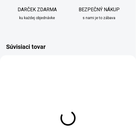
DARČEK ZDARMA
BEZPEČNÝ NÁKUP
ku každej objednávke
s nami je to zábava
Súvisiaci tovar
ZADARM
MOMENTÁLNE NEDOSTUPNÉ
SKLADOM
Dekorácia Kôň medená
Dekorácia nahého páru
bronzová III
€52,90
€209,95