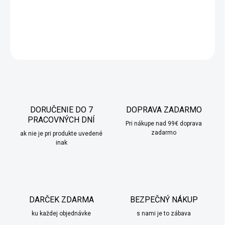
chvíle pohody a radosti počas sviatkov.
DETAILNÉ INFORMÁCIE
OPÝTAŤ SA
STRÁŽIŤ
DORUČENIE DO 7
DOPRAVA ZADARMO
PRACOVNÝCH DNÍ
Pri nákupe nad 99€ doprava
zadarmo
ak nie je pri produkte uvedené
inak
DARČEK ZDARMA
BEZPEČNÝ NÁKUP
ku každej objednávke
s nami je to zábava