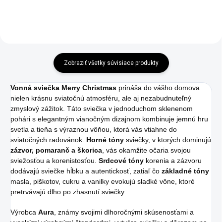
Zobraziť všetky súvisiace produkty
Vonná sviečka Merry Christmas
prináša do vášho domova
nielen krásnu sviatočnú atmosféru, ale aj nezabudnuteľný
zmyslový zážitok. Táto sviečka v jednoduchom sklenenom
pohári s elegantným vianočným dizajnom kombinuje jemnú hru
svetla a tieňa s výraznou vôňou, ktorá vás vtiahne do
sviatočných radovánok.
Horné tóny
sviečky, v ktorých dominujú
zázvor, pomaranč a škorica
, vás okamžite očaria svojou
sviežosťou a korenistosťou.
Srdcové tóny
korenia a zázvoru
dodávajú sviečke hĺbku a autentickosť, zatiaľ čo
základné tóny
masla, piškotov, cukru a vanilky evokujú sladké vône, ktoré
pretrvávajú dlho po zhasnutí sviečky.
Výrobca
Aura
, známy svojimi dlhoročnými skúsenosťami a