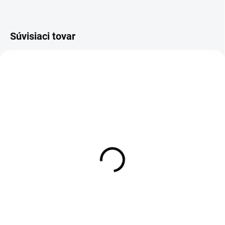
Súvisiaci tovar
SKLADOM
OBJEDNANÉ
Vianočná vonná sviečka
Vianočná sviečka
Vianoce so snehuliakom
Perníčky so škoricou
€3,95
€3,95
Do košíka
Detail