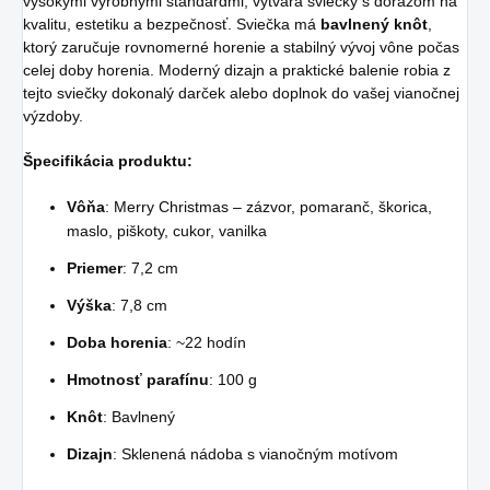
vysokými výrobnými štandardmi, vytvára sviečky s dôrazom na
kvalitu, estetiku a bezpečnosť. Sviečka má
bavlnený knôt
,
ktorý zaručuje rovnomerné horenie a stabilný vývoj vône počas
celej doby horenia. Moderný dizajn a praktické balenie robia z
tejto sviečky dokonalý darček alebo doplnok do vašej vianočnej
výzdoby.
Špecifikácia produktu:
Vôňa
: Merry Christmas – zázvor, pomaranč, škorica,
maslo, piškoty, cukor, vanilka
Priemer
: 7,2 cm
Výška
: 7,8 cm
Doba horenia
: ~22 hodín
Hmotnosť parafínu
: 100 g
Knôt
: Bavlnený
Dizajn
: Sklenená nádoba s vianočným motívom