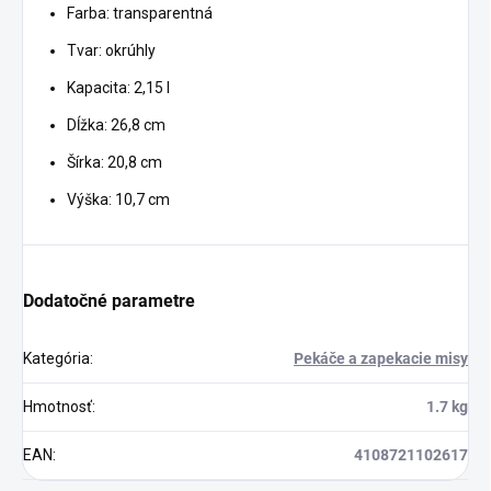
Farba: transparentná
Tvar: okrúhly
Kapacita: 2,15 l
Dĺžka: 26,8 cm
Šírka: 20,8 cm
Výška: 10,7 cm
Dodatočné parametre
Kategória
:
Pekáče a zapekacie misy
Hmotnosť
:
1.7 kg
EAN
:
4108721102617