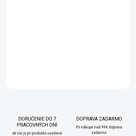
Odolná sklenená nádoba vhodná do rúry, ktorá je ideálna na
prípravu aromatických, dusených jedál, ale aj zapekaných
dobrôt a chutných jedál, ktoré zostanú nadlho v pamäti
pozvaných hostí – rodičov, kolegov či priateľov. Zapekacia misa
s pokrievkou je dokonalým riešením v kuchyni a navyše aj
krásne vyzerá. Navyše sa ľahko používa a umožňuje vám upiecť
chutné mäsové či zeleninové jedlá alebo cestoviny, zachovať si
ich jedinečnú chuť a podmaniť si žalúdky vašich hostí.
DETAILNÉ INFORMÁCIE
OPÝTAŤ SA
STRÁŽIŤ
DORUČENIE DO 7
DOPRAVA ZADARMO
PRACOVNÝCH DNÍ
Pri nákupe nad 99€ doprava
zadarmo
ak nie je pri produkte uvedené