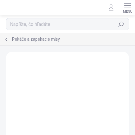
Prejsť
na
obsah
Hľadať
Pekáče a zapekacie misy
Podrobnosti hodnotenia
Neohodnotené