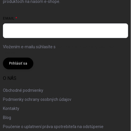
produktoch na našom e-shope.
EMAIL
Vložením e-mailu súhlasíte s
podmienkami ochrany osobných
údajov
Prihlásiť sa
O NÁS
Obchodné podmienky
Podmienky ochrany osobných údajov
Kontakty
Blog
Poučenie o uplatnení práva spotrebiteľa na odstúpenie