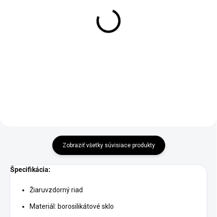
Sójová sviečka Noble v
Zapekacia misa s vekom
čiernom skle Polish
Kadax obdĺžniková
Amber 220ml
€32,90
od
€29,90
Detail
Do košíka
Zobraziť všetky súvisiace produkty
Špecifikácia:
Žiaruvzdorný riad
Materiál: borosilikátové sklo