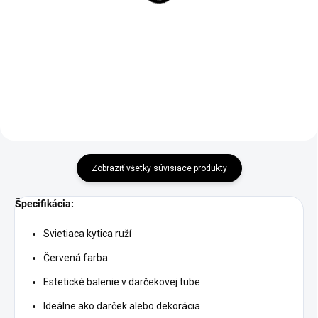
čierno biela
veľkostiach
€16,90
€19,90
od
Do košíka
Detail
Zobraziť všetky súvisiace produkty
Špecifikácia:
Svietiaca kytica ruží
Červená farba
Estetické balenie v darčekovej tube
Ideálne ako darček alebo dekorácia