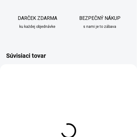
DARČEK ZDARMA
BEZPEČNÝ NÁKUP
ku každej objednávke
s nami je to zábava
Súvisiaci tovar
SKLADOM
SKLADOM
Sada elektrických
Termoska Ambition
mlynčekov Esperanza
červená v dvoch