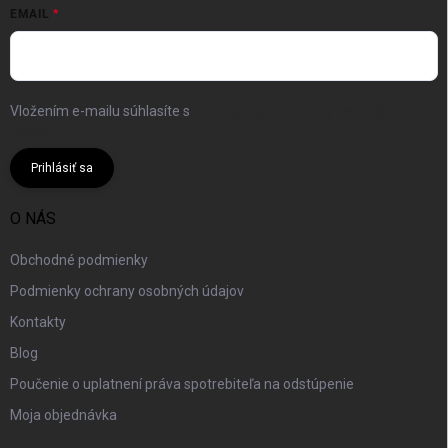
EMAIL
Vložením e-mailu súhlasíte s
podmienkami ochrany osobných
údajov
Prihlásiť sa
O NÁS
Obchodné podmienky
Podmienky ochrany osobných údajov
Kontakty
Blog
Poučenie o uplatnení práva spotrebiteľa na odstúpenie
Moja objednávka