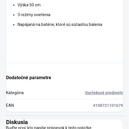
Výška 50 cm
3 režimy svietenia
Napájaná na batérie, ktoré sú súčasťou balenia
Dodatočné parametre
Kategória
:
Darčekové predmety
EAN
:
4108721101679
Diskusia
Buďte prvý, kto napíše príspevok k tejto položke.