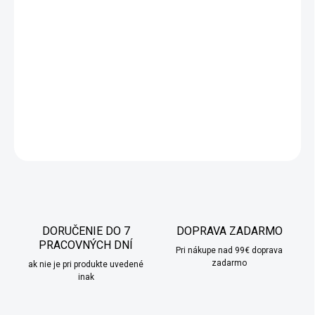
Táto kytica ruží je perfektný darček ku Dňu matiek,
narodeninám, meninám, na Valentína či iným príležitostiam.
Môže byť aj dekoráciou v domácnosti. Vysvietená kytica pôsobí
veľmi efektne a krásne. Celá kytica je vložená do peknej
priehľadnej tuby so zlatou retiazkou.
DETAILNÉ INFORMÁCIE
OPÝTAŤ SA
STRÁŽIŤ
DORUČENIE DO 7
DOPRAVA ZADARMO
PRACOVNÝCH DNÍ
Pri nákupe nad 99€ doprava
zadarmo
ak nie je pri produkte uvedené
inak