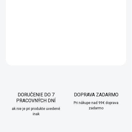
Tento elektrický otvárač na víno s rezačkou je dokonalým
zariadením pre každého milovníka všetkých druhov vína.
Uľahčuje otváranie nápojov, takže na vychutnávanie lahodného
vína vám stačí 6-8 sekúnd. Prístroj sa veľmi ľahko používa, nie je
potrebné použiť žiadnu silu (ako v prípade štandardných
otváračov na víno), takže víno zaručene nevylejete.
DETAILNÉ INFORMÁCIE
OPÝTAŤ SA
STRÁŽIŤ
DORUČENIE DO 7
DOPRAVA ZADARMO
PRACOVNÝCH DNÍ
Pri nákupe nad 99€ doprava
zadarmo
ak nie je pri produkte uvedené
inak