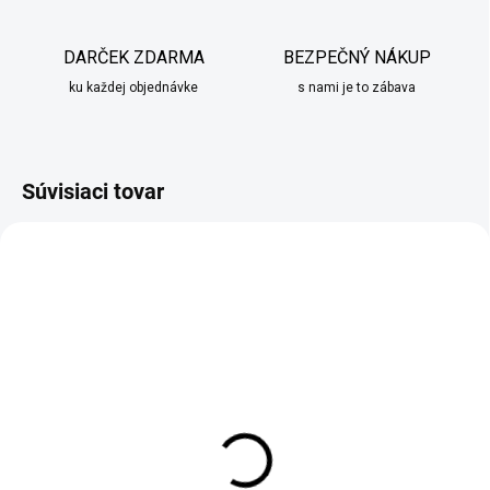
DARČEK ZDARMA
BEZPEČNÝ NÁKUP
ku každej objednávke
s nami je to zábava
Súvisiaci tovar
SKLADOM
SKLADOM
Nočná lampa Luxolar
Termoska Ambition
čierna
zelená v dvoch