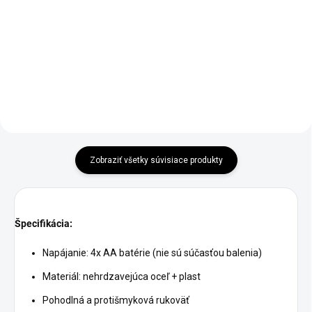
veľkostiach
€34,90
€14,90
od
Do košíka
Detail
Zobraziť všetky súvisiace produkty
Špecifikácia:
Napájanie: 4x AA batérie (nie sú súčasťou balenia)
Materiál: nehrdzavejúca oceľ + plast
Pohodlná a protišmyková rukoväť