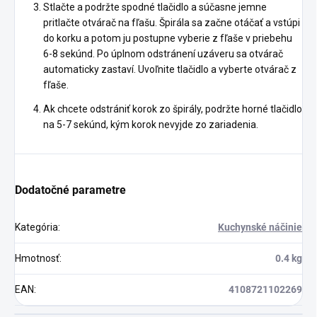
Stlačte a podržte spodné tlačidlo a súčasne jemne
pritlačte otvárač na fľašu. Špirála sa začne otáčať a vstúpi
do korku a potom ju postupne vyberie z fľaše v priebehu
6-8 sekúnd. Po úplnom odstránení uzáveru sa otvárač
automaticky zastaví. Uvoľnite tlačidlo a vyberte otvárač z
fľaše.
Ak chcete odstrániť korok zo špirály, podržte horné tlačidlo
na 5-7 sekúnd, kým korok nevyjde zo zariadenia.
Dodatočné parametre
Kategória
:
Kuchynské náčinie
Hmotnosť
:
0.4 kg
EAN
:
4108721102269