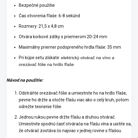
Bezpečné použitie
Čas otvorenia fľaše: 6-8 sekúnd
Rozmery: 21,5 x 4,8 cm
Otvára korkové zátky s priemerom 20-24 mm
Maximálny priemer podopreného hrdla fľaše: 35 mm
Pri kúpe setu získate:
elektrický otvárač na víno a
o
rezávač fólie na hrdlo fľaše
Návod na použitie:
Odstráňte orezávač fólie a umiestnite ho na hrdlo fľaše,
pevne ho držte a otočte fľašu viac ako o celý kruh, potom
odrežte tesnenie fólie.
Jednou rukou pevne držte fľašu a druhou otvárač.
Umiestnite spodnú časť otvárača na fľašu vína a uistite sa,
že otvárač zostáva čo najviac v jednej rovine s fľašou.