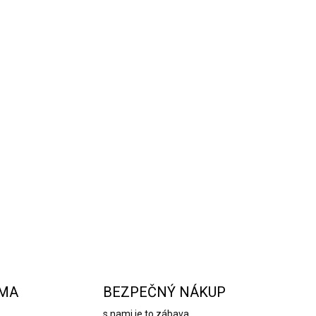
á aróma sviečky inšpirovaná parfémom ktorá
 aby váš byt vždy krásne voňal. Táto vonná
osféru. Navodzuje pokoj, harmóniu a
ečka je vybavená bavlneným knôtom,
nie a jemný "syčivý" zvuk pri horení.
OPÝTAŤ SA
STRÁŽIŤ
RMA
BEZPEČNÝ NÁKUP
s nami je to zábava