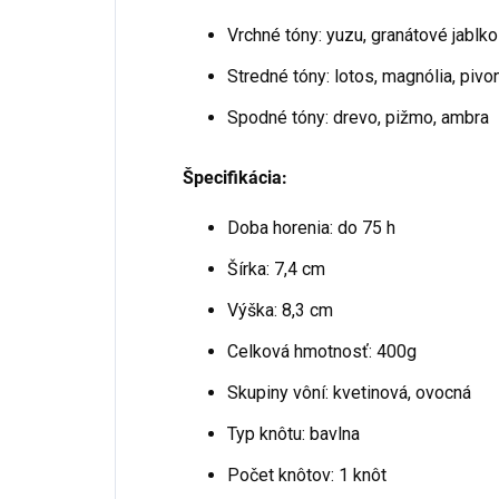
Vrchné tóny: yuzu, granátové jablko
Stredné tóny: lotos, magnólia, pivo
Spodné tóny: drevo, pižmo, ambra
Špecifikácia:
Doba horenia: do 75 h
Šírka: 7,4 cm
Výška: 8,3 cm
Celková hmotnosť: 400g
Skupiny vôní: kvetinová, ovocná
Typ knôtu: bavlna
Počet knôtov: 1 knôt