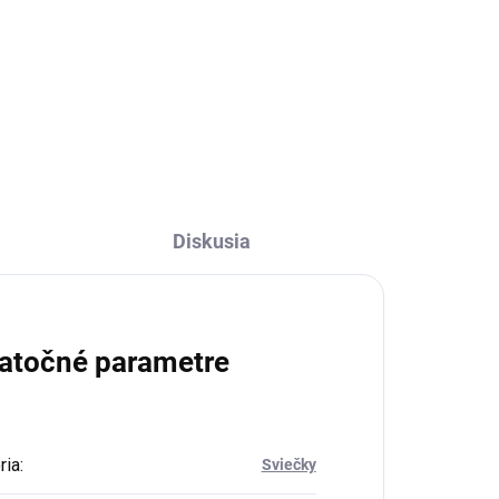
€12,90
Do košíka
Diskusia
atočné parametre
ria
:
Sviečky