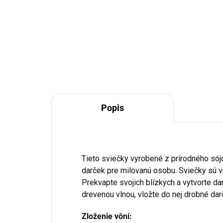
€12,90
€1
Do košíka
Popis
Tieto sviečky vyrobené z prírodného só
darček pre milovanú osobu. Sviečky sú v
Prekvapte svojich blízkych a vytvorte da
drevenou vlnou, vložte do nej drobné dar
Zloženie vôní: