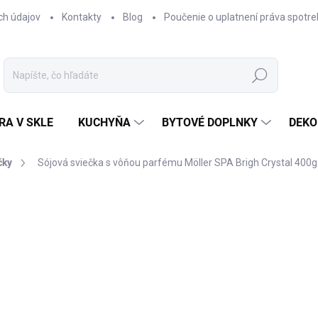
ch údajov
Kontakty
Blog
Poučenie o uplatnení práva spotre
Hľadať
RA V SKLE
KUCHYŇA
BYTOVÉ DOPLNKY
DEKO
čky
Sójová sviečka s vôňou parfému Möller SPA Brigh Crystal 400g
nia
€12,90
Jednotková
SKLADOM
cena:
−
+