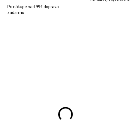
Pri nákupe nad 99€ doprava
zadarmo
NOVINKA
2372
SKLADOM
SKL
ová sviečka s vôňou
Sójová sviečka s vôňo
rfému Möller SPA Si
parfému La Perriere
0g
Attitude 360g