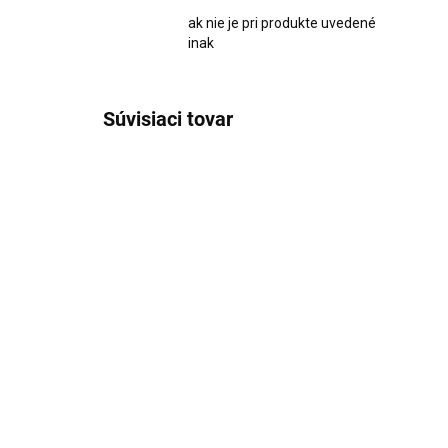
ak nie je pri produkte uvedené
inak
Súvisiaci tovar
2369
SKLADOM
Sójová sviečka s vôňou
Sój
parfému Möller SPA La
pa
Vie é Bella 400g
40