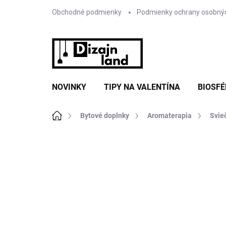
Prejsť
Obchodné podmienky
Podmienky ochrany osobný
na
obsah
NOVINKY
TIPY NA VALENTÍNA
BIOSFÉ
Domov
Bytové doplnky
Aromaterapia
Svie
Neohodnotené
Podrobnosti hodnote