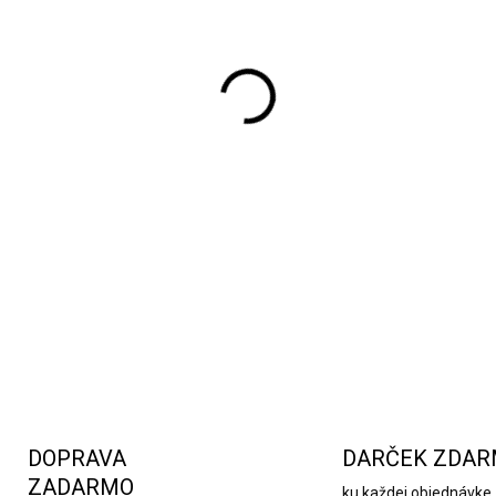
Nádherná a extrémne hlbok
horí až 60 hodín zabezpečí,
sviečka vytvára úžasnú atm
romantickú atmosféru. Svi
zaisťujúcim rovnomerné hore
DETAILNÉ INFORMÁCIE
DOPRAVA
DARČEK ZDA
ZADARMO
ku každej objednávke