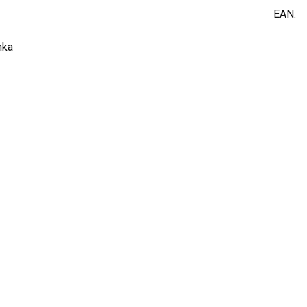
EAN
:
nka