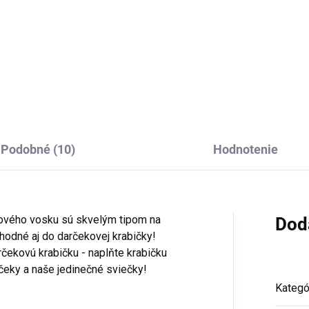
2,90
€12,90
Do košíka
Do košíka
Podobné (10)
Hodnotenie
jového vosku sú skvelým tipom na
Dod
hodné aj do darčekovej krabičky!
rčekovú krabičku - naplňte krabičku
čeky a naše jedinečné sviečky!
Kategó