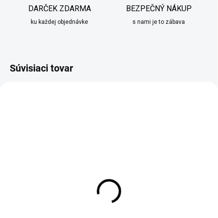
DARČEK ZDARMA
BEZPEČNÝ NÁKUP
ku každej objednávke
s nami je to zábava
Súvisiaci tovar
SKLADOM
SKLADOM
(6 KS)
Vianočná guľa zo skla
Vianočná guľa zo skla
smaragdová so vzormi
smaragdová s kvetinou
8cm III
10cm
€4,90