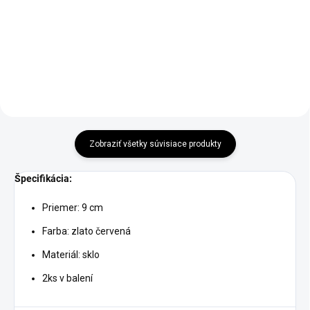
€7,90
Do košíka
Do košíka
Zobraziť všetky súvisiace produkty
Špecifikácia:
Priemer: 9 cm
Farba: zlato červená
Materiál: sklo
2ks v balení