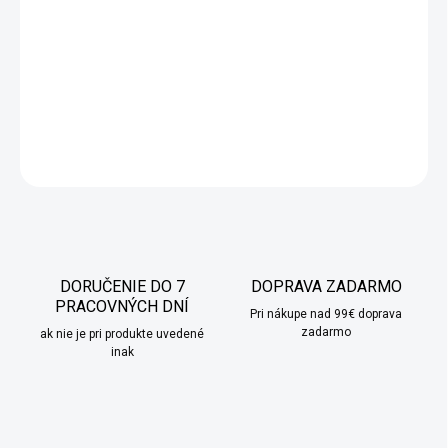
Zlato červené sklenené gule, ktoré sa budú krásne vynímať na
vianočnom stromček. Intenzívna zlatá farba s trblietkami
vytvára dokonalú kompozíciu.
DETAILNÉ INFORMÁCIE
OPÝTAŤ SA
STRÁŽIŤ
DORUČENIE DO 7
DOPRAVA ZADARMO
PRACOVNÝCH DNÍ
Pri nákupe nad 99€ doprava
zadarmo
ak nie je pri produkte uvedené
inak