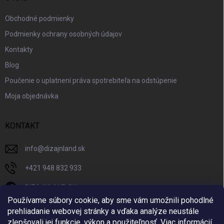
Obchodné podmienky
Podmienky ochrany osobných údajov
Kontakty
Blog
Poučenie o uplatnení práva spotrebiteľa na odstúpenie
Moja objednávka
KONTAKT
info
@
dizajnland.sk
+421 948 832 933
DIZAJNLAND SK
Používame súbory cookie, aby sme vám umožnili pohodlné
dizajnland.sk/
prehliadanie webovej stránky a vďaka analýze neustále
zlepšovali jej funkcie, výkon a použiteľnosť.
Viac informácií