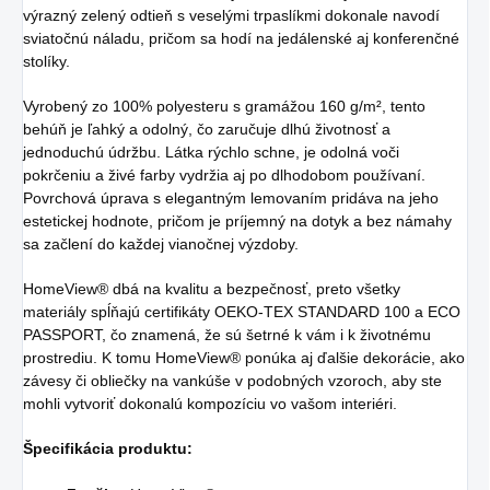
výrazný zelený odtieň s veselými trpaslíkmi dokonale navodí
sviatočnú náladu, pričom sa hodí na jedálenské aj konferenčné
stolíky.
Vyrobený zo 100% polyesteru s gramážou 160 g/m², tento
behúň je ľahký a odolný, čo zaručuje dlhú životnosť a
jednoduchú údržbu. Látka rýchlo schne, je odolná voči
pokrčeniu a živé farby vydržia aj po dlhodobom používaní.
Povrchová úprava s elegantným lemovaním pridáva na jeho
estetickej hodnote, pričom je príjemný na dotyk a bez námahy
sa začlení do každej vianočnej výzdoby.
HomeView®️ dbá na kvalitu a bezpečnosť, preto všetky
materiály spĺňajú certifikáty OEKO-TEX STANDARD 100 a ECO
PASSPORT, čo znamená, že sú šetrné k vám i k životnému
prostrediu. K tomu HomeView®️ ponúka aj ďalšie dekorácie, ako
závesy či obliečky na vankúše v podobných vzoroch, aby ste
mohli vytvoriť dokonalú kompozíciu vo vašom interiéri.
Špecifikácia produktu: