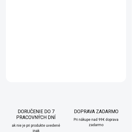
−
+
Pridať do košíka
Oživte svoj sviatočný stôl s
vianočným zeleným behúňom s
trpaslíkmi
. Tento elegantný a štýlový doplnok zapadne do
každého interiéru a je ideálny na jedálenský či konferenčný stolík.
Vyrobený z ľahkej, odolnej látky, ktorá rýchlo schne, nekrčí sa a
zachováva si živé farby aj po dlhom používaní.
DETAILNÉ INFORMÁCIE
OPÝTAŤ SA
STRÁŽIŤ
DORUČENIE DO 7
DOPRAVA ZADARMO
PRACOVNÝCH DNÍ
Pri nákupe nad 99€ doprava
zadarmo
ak nie je pri produkte uvedené
inak