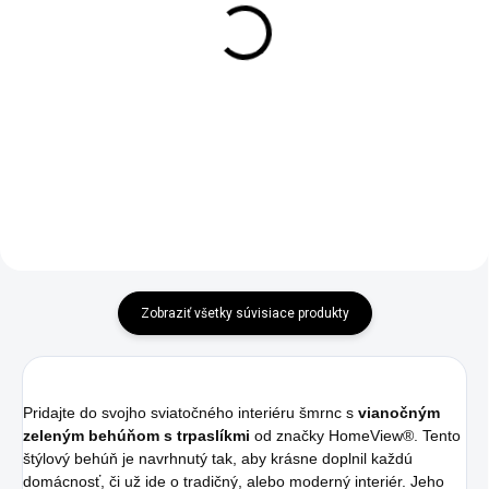
Behúň zelenej farby s
Behúň čiernej farby so
kvetinovým vzorom
zelenými a striebornými
listami
€7,90
od
€10,90
od
Detail
Detail
Zobraziť všetky súvisiace produkty
Pridajte do svojho sviatočného interiéru šmrnc s
vianočným
zeleným behúňom s trpaslíkmi
od značky HomeView®️. Tento
štýlový behúň je navrhnutý tak, aby krásne doplnil každú
domácnosť, či už ide o tradičný, alebo moderný interiér. Jeho