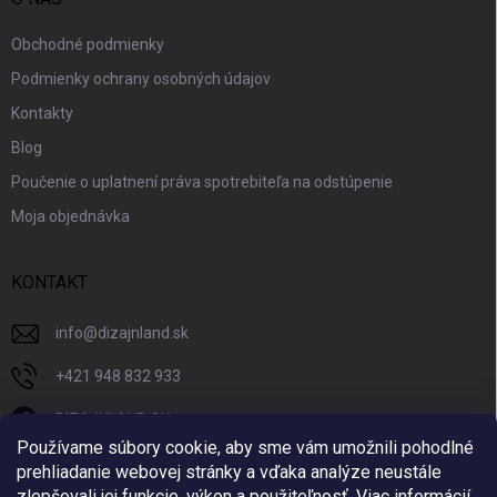
Obchodné podmienky
Podmienky ochrany osobných údajov
Kontakty
Blog
Poučenie o uplatnení práva spotrebiteľa na odstúpenie
Moja objednávka
KONTAKT
info
@
dizajnland.sk
+421 948 832 933
DIZAJNLAND SK
Používame súbory cookie, aby sme vám umožnili pohodlné
dizajnland.sk/
prehliadanie webovej stránky a vďaka analýze neustále
zlepšovali jej funkcie, výkon a použiteľnosť.
Viac informácií