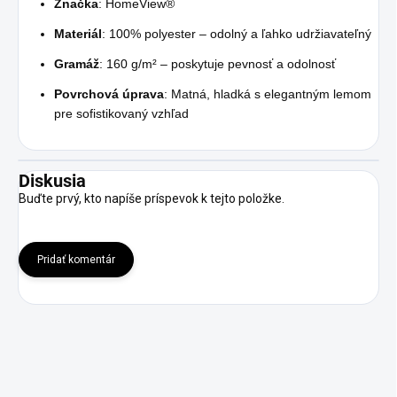
Značka
: HomeView®️
Materiál
: 100% polyester – odolný a ľahko udržiavateľný
Gramáž
: 160 g/m² – poskytuje pevnosť a odolnosť
Povrchová úprava
: Matná, hladká s elegantným lemom
pre sofistikovaný vzhľad
Diskusia
Buďte prvý, kto napíše príspevok k tejto položke.
Pridať komentár