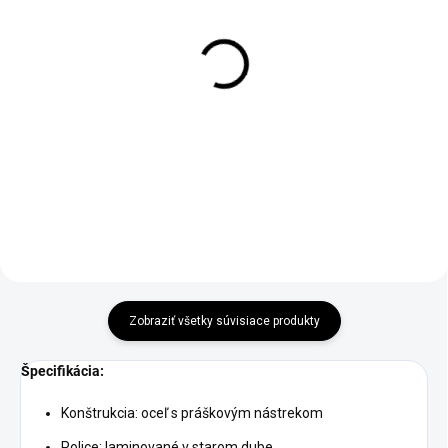
SKLADOM
SKLADOM
Rustikálny nočný stolík v
Rustikálny stojan na
hnedej farbe 40x30x75
kvety v starej dubovej
farbe 23x23x56
€73,90
€52,90
Do košíka
Do košíka
Zobraziť všetky súvisiace produkty
Špecifikácia:
Konštrukcia: oceľ s práškovým nástrekom
Police: laminované v starom dube