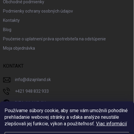
Obchodné podmienky
Podmienky ochrany osobných údajov
Kontakty
Blog
Poučenie o uplatnení práva spotrebiteľa na odstúpenie
Moja objednávka
KONTAKT
info
@
dizajnland.sk
+421 948 832 933
DIZAJNLAND SK
Používame súbory cookie, aby sme vám umožnili pohodlné
dizajnland.sk/
prehliadanie webovej stránky a vďaka analýze neustále
zlepšovali jej funkcie, výkon a použiteľnosť.
Viac informácií
@dizajnland