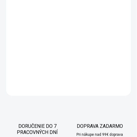
Tento diel je vyrobený z práškovo lakovaných oceľových profilov
a laminovaných dosiek vo farbe letitý dub. Vyznačuje sa
jednoduchým a atraktívnym dizajnom, ktorý zapadne do každej
modernej miestnosti v loftovom, klasickom alebo industriálnom
štýle. Diel má odolnú oceľovú konštrukciu a 4 stabilné police
napríklad na kvety a dekorácie, aj tie s veľkou hmotnosťou.
Vyrobené z najkvalitnejších materiálov s dôrazom na najmenšie
detaily. Je ideálny na vystavovanie kvetov a predvádzanie ich
jedinečných vlastností.
DETAILNÉ INFORMÁCIE
OPÝTAŤ SA
STRÁŽIŤ
DORUČENIE DO 7
DOPRAVA ZADARMO
PRACOVNÝCH DNÍ
Pri nákupe nad 99€ doprava