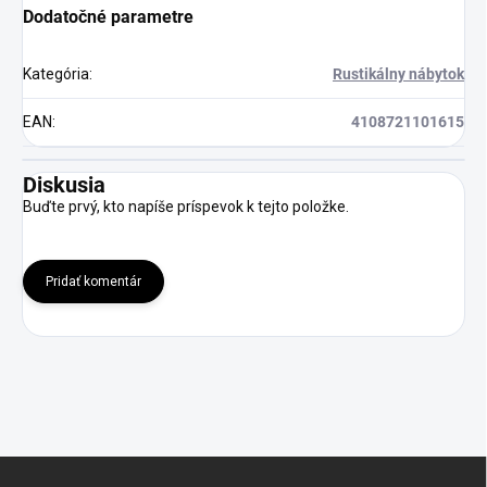
Dodatočné parametre
Kategória
:
Rustikálny nábytok
EAN
:
4108721101615
Diskusia
Buďte prvý, kto napíše príspevok k tejto položke.
Pridať komentár
Z