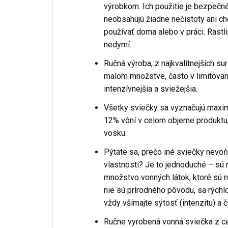
výrobkom. Ich použitie je bezpečné 
neobsahujú žiadne nečistoty ani c
používať doma alebo v práci. Rastl
nedymí.
Ručná výroba, z najkvalitnejších su
malom množstve, často v limitovan
intenzívnejšia a sviežejšia.
Všetky sviečky sa vyznačujú maxim
12% vôní v celom objeme produktu,
vosku.
Pýtate sa, prečo iné sviečky nevoň
vlastnosti? Je to jednoduché – sú 
množstvo vonných látok, ktoré sú n
nie sú prírodného pôvodu, sa rýchlo
vždy všímajte sýtosť (intenzitu) a 
Ručne vyrobená vonná sviečka z ce