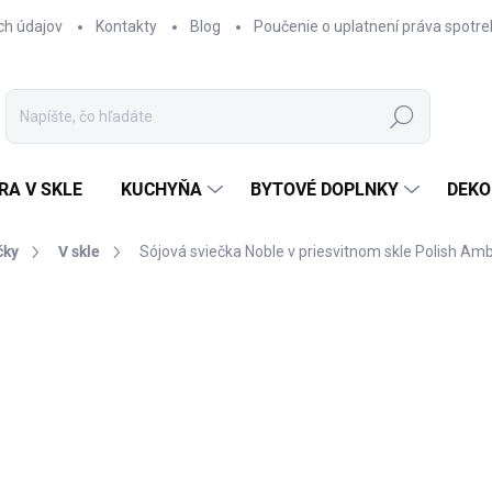
ch údajov
Kontakty
Blog
Poučenie o uplatnení práva spotre
Hľadať
RA V SKLE
KUCHYŇA
BYTOVÉ DOPLNKY
DEKO
čky
V skle
Sójová sviečka Noble v priesvitnom skle Polish Am
nia
€38,90
Jednotková
SKLADOM
cena:
−
+