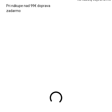
Pri nákupe nad 99€ doprava
zadarmo
2618
SKLADOM
SKL
ný hrniec Florina 2,5l
Sójová sviečka Kabak
New Moon 180ml
3,90
€23,90