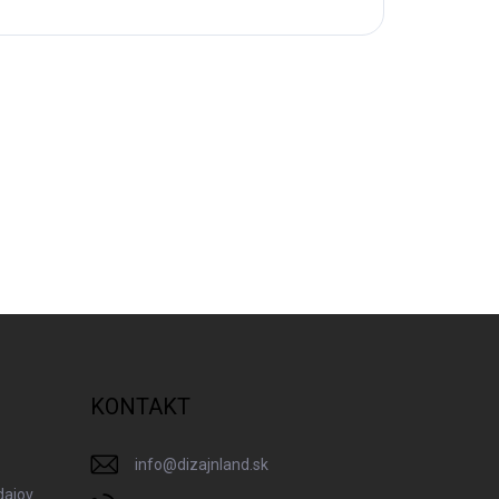
KONTAKT
info
@
dizajnland.sk
dajov