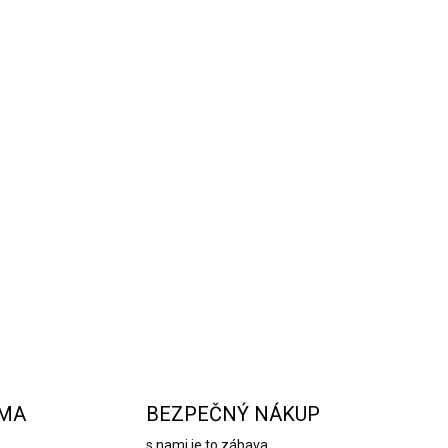
Amber je prírodná sójová sviečka s objemom
50 hodín. Zloženie prírodných esenciálnych
 jantárom, teplá a zmyselná vôňa je zakončená
a. Celok je rozbitý vôňou konvalinky a sladkej
svoj korenistý nádych na báze pačuli a
na a silná vôňa s maximálnou intenzitou.
la, zlata a jantáru vyústilo do vytvorenia
tívnej sviečky.
OPÝTAŤ SA
STRÁŽIŤ
RMA
BEZPEČNÝ NÁKUP
s nami je to zábava