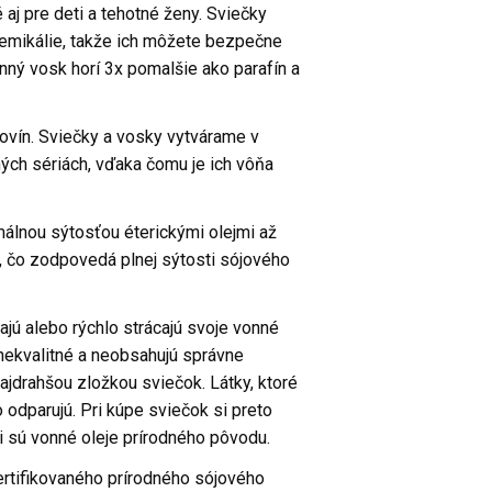
aj pre deti a tehotné ženy. Sviečky
hemikálie, takže ich môžete bezpečne
inný vosk horí 3x pomalšie ako parafín a
rovín. Sviečky a vosky vytvárame v
ých sériách, vďaka čomu je ich vôňa
álnou sýtosťou éterickými olejmi až
 čo zodpovedá plnej sýtosti sójového
ajú alebo rýchlo strácajú svoje vonné
nekvalitné a neobsahujú správne
ajdrahšou zložkou sviečok. Látky, ktoré
 odparujú. Pri kúpe sviečok si preto
či sú vonné oleje prírodného pôvodu.
rtifikovaného prírodného sójového