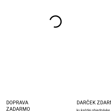
Vonná sviečka Polish Gold 
220 ml a dobou horenia cez 
olejov je zakončené pravým
vôňou bergamotu a pomaranč
trávy. Vonná kompozícia má 
voňavého vetiveru. Esenciál
Spojenie hrubého čierneho sk
mimoriadne krásnej a dekora
DETAILNÉ INFORMÁCIE
DOPRAVA
DARČEK ZDA
ZADARMO
ku každej objednávke