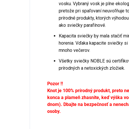
vosku. Vybraný vosk je plne ekolog
pretože pri spaľovaní neuvoľňuje t
prírodné produkty, ktorých výhodou j
ako sviečky parafínové.
Kapacita sviečky by mala stačiť mi
horenia. Vďaka kapacite sviečky s
mnoho večerov.
Všetky sviečky NOBLE sú certifikov
prírodných a netoxických zložiek.
Pozor ‼️
Knot je 100% prírodný produkt, preto n
konca a plameň zhasnite, keď výška vo
dnom).
Dbajte na bezpečnosť a nenechá
osoby.