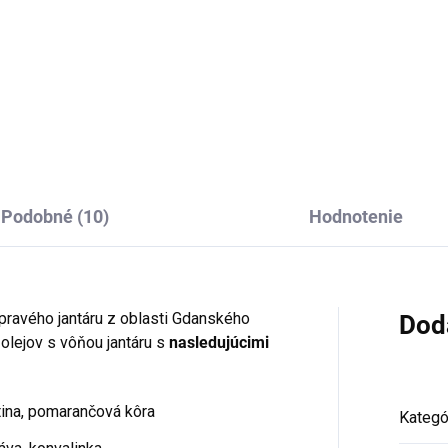
Do košíka
Do košíka
Podobné (10)
Hodnotenie
pravého jantáru z oblasti Gdanského
Dod
 olejov s vôňou jantáru s
nasledujúcimi
tina, pomarančová kôra
Kategó