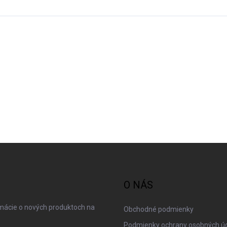
O NÁS
rmácie o nových produktoch na
Obchodné podmienky
Podmienky ochrany osobných ú