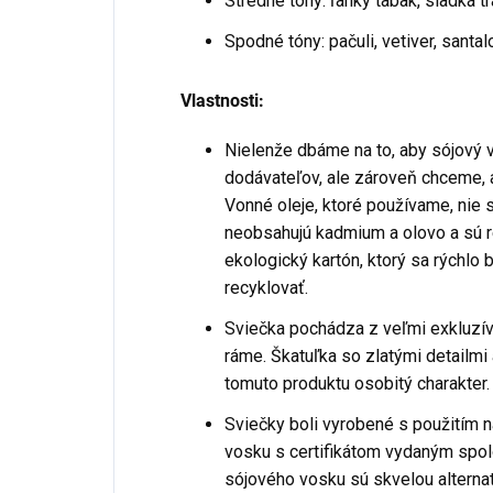
Stredné tóny: ľahký tabak, sladká t
Spodné tóny: pačuli, vetiver, santa
Vlastnosti:
Nielenže dbáme na to, aby sójový 
dodávateľov, ale zároveň chceme, 
Vonné oleje, ktoré používame, nie 
neobsahujú kadmium a olovo a sú re
ekologický kartón, ktorý sa rýchlo 
recyklovať.
Sviečka pochádza z veľmi exkluzív
ráme. Škatuľka so zlatými detailm
tomuto produktu osobitý charakter.
Sviečky boli vyrobené s použitím n
vosku s certifikátom vydaným spo
sójového vosku sú skvelou alterna