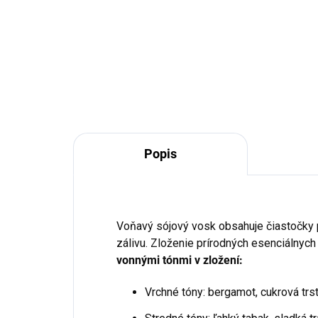
€29,90
Do košíka
Popis
Voňavý sójový vosk obsahuje čiastočky 
zálivu. Zloženie prírodných esenciálnych
vonnými tónmi v zložení:
Vrchné tóny: bergamot, cukrová trs