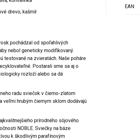
ráva, konvalinka
EAN
:
lové drevo, kašmír
vosk pochádzal od spoľahlivých
aby nebol geneticky modifikovaný.
sú testované na zvieratách. Naše poháre
cyklovateľné. Postarali sme sa aj o
biologicky rozloží alebo sa dá
neho radu sviečok v čierno-zlatom
i a veľmi hrubým čiernym sklom dodávajú
ajkvalitnejšieho prírodného sójového
ločnosti NOBLE. Sviečky na báze
tívou k škodlivým parafínovým