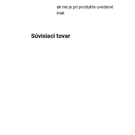
ak nie je pri produkte uvedené
inak
Súvisiaci tovar
2036
SKLADOM
Sójová sviečka Noble v
Par
čiernom skle Polish
€9
Amber 220ml