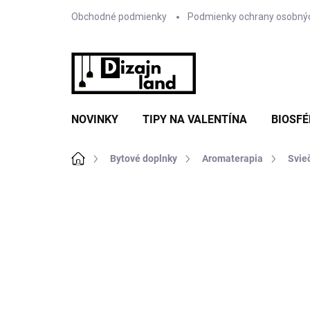
Prejsť
Obchodné podmienky
Podmienky ochrany osobný
na
obsah
NOVINKY
TIPY NA VALENTÍNA
BIOSFÉ
Domov
Bytové doplnky
Aromaterapia
Svie
Neohodnotené
Podrobnosti hodnote