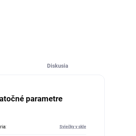
€32,90
Do košíka
Diskusia
atočné parametre
ria
:
Sviečky v skle