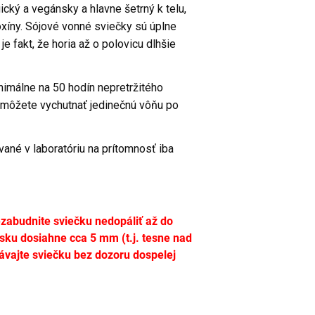
ický a vegánsky a hlavne šetrný k telu,
oxíny. Sójové vonné sviečky sú úplne
e fakt, že horia až o polovicu dlhšie
nimálne na 50 hodín nepretržitého
i môžete vychutnať jedinečnú vôňu po
ané v laboratóriu na prítomnosť iba
ezabudnite sviečku nedopáliť až do
sku dosiahne cca 5 mm (t.j. tesne nad
vajte sviečku bez dozoru dospelej