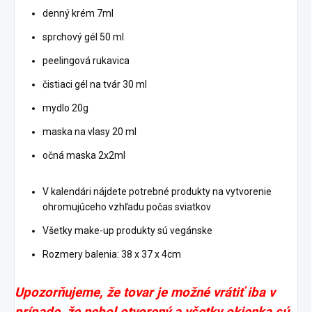
denný krém 7ml
sprchový gél 50 ml
peelingová rukavica
čistiaci gél na tvár 30 ml
mydlo 20g
maska ​​na vlasy 20 ml
očná maska ​​2x2ml
V kalendári nájdete potrebné produkty na vytvorenie
ohromujúceho vzhľadu počas sviatkov
Všetky make-up produkty sú vegánske
Rozmery balenia: 38 x 37 x 4cm
Upozorňujeme, že tovar je možné vrátiť iba v