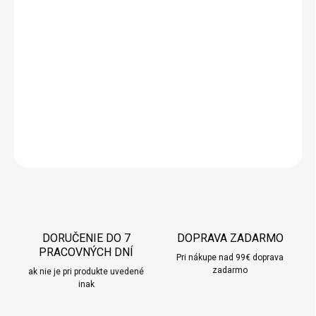
nádherných kozmetických produktov.
Adventný kalendár SPA
Exclusives nie je len súpravou kozmetiky, je to skutočná cesta
do sveta relaxu a krásy
. Každý deň objavíte nový ošetrujúci
produkt, ktorý vám pomôže postarať sa o vašu pleť a zrelaxovať
po náročnom dni. Je to perfektný spôsob, ako sa pripraviť na
sviatky a dopriať si chvíle luxusu.
DETAILNÉ INFORMÁCIE
OPÝTAŤ SA
STRÁŽIŤ
DORUČENIE DO 7
DOPRAVA ZADARMO
PRACOVNÝCH DNÍ
Pri nákupe nad 99€ doprava
zadarmo
ak nie je pri produkte uvedené
inak