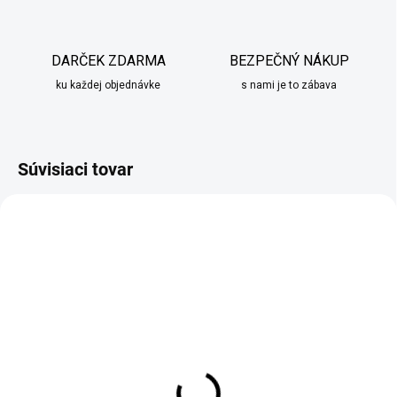
DARČEK ZDARMA
BEZPEČNÝ NÁKUP
ku každej objednávke
s nami je to zábava
Súvisiaci tovar
SKLADOM
SKLADOM
Darčeková ocelová ruža
Čajový adventný
zlato červená
kalendár