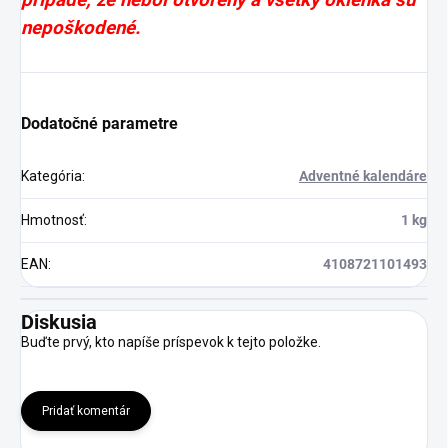
prípade, že nebol otvorený a všetky okienka sú
nepoškodené.
Dodatočné parametre
Kategória
:
Adventné kalendáre
Hmotnosť
:
1 kg
EAN
:
4108721101493
Diskusia
Buďte prvý, kto napíše príspevok k tejto položke.
Pridať komentár