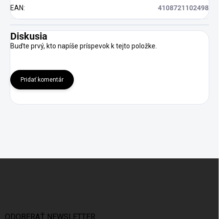
EAN
:
4108721102498
Diskusia
Buďte prvý, kto napíše príspevok k tejto položke.
Pridať komentár
Z
á
p
ä
t
i
ODOBERAŤ NEWSLETTER