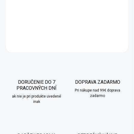
atmosféru v miestnosti, v ktorej sa nachádza. Jedinečné čaro
tohto zariadenia je v tom, že svetlo odkazuje na večernú oblohu
osvetlenú umelými ohňami.
DETAILNÉ INFORMÁCIE
OPÝTAŤ SA
STRÁŽIŤ
DORUČENIE DO 7
DOPRAVA ZADARMO
PRACOVNÝCH DNÍ
Pri nákupe nad 99€ doprava
zadarmo
ak nie je pri produkte uvedené
inak