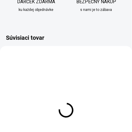
DARČEK ZDARMA
BEZPEČNÝ NÁKUP
ku každej objednávke
s nami je to zábava
Súvisiaci tovar
SKLADOM
SKLADOM
Karafa na víno s korkom
Karafa na víno 1,6l
1,1l
€39,90
€59,90
Do košíka
Do košíka